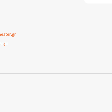
eater.gr
er.gr