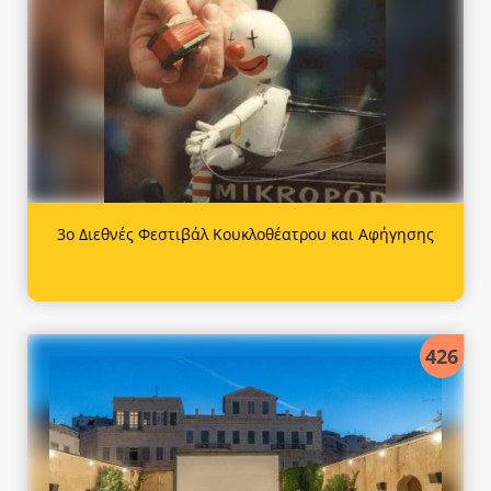
3ο Διεθνές Φεστιβάλ Κουκλοθέατρου και Αφήγησης
426