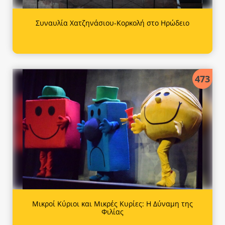
Συναυλία Χατζηνάσιου-Κορκολή στο Ηρώδειο
473
Μικροί Κύριοι και Μικρές Κυρίες: Η Δύναμη της
Φιλίας