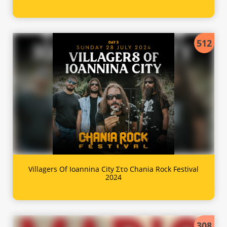
512
Villagers Of Ioannina City Στο Chania Rock Festival
2024
308