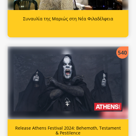
Συναυλία της Μαριώς στη Νέα Φιλαδέλφεια
540
Release Athens Festival 2024: Behemoth, Testament
& Pestilence