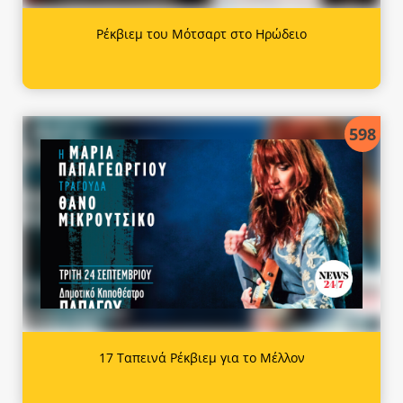
Ρέκβιεμ του Μότσαρτ στο Ηρώδειο
598
17 Ταπεινά Ρέκβιεμ για το Μέλλον