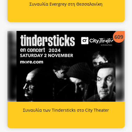
Συναυλία Evergrey στη Θεσσαλονίκη
609
Συναυλία των Tindersticks στο City Theater