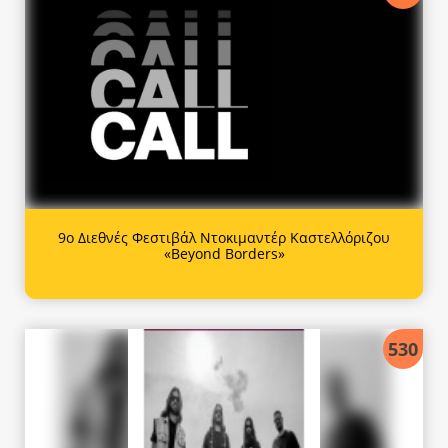
9ο Διεθνές Φεστιβάλ Ντοκιμαντέρ Καστελλόριζου
«Beyond Borders»
530