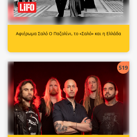
Αφιέρωμα Σαλό Ο Παζολίνι, το «Σαλό» και η Ελλάδα
519