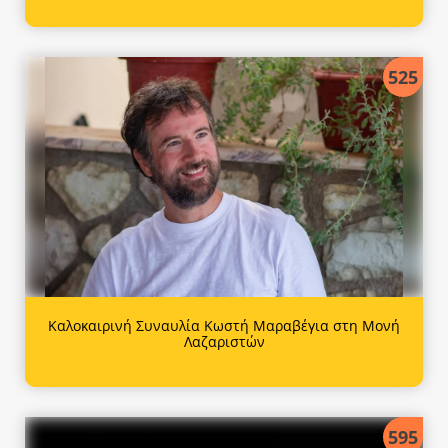
525
Καλοκαιρινή Συναυλία Κωστή Μαραβέγια στη Μονή
Λαζαριστών
595