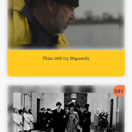
Πίσω από τις Θημωνιές
541