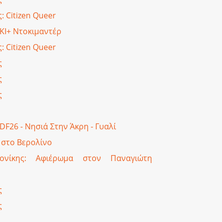
 Citizen Queer
ΚΙ+ Ντοκιμαντέρ
 Citizen Queer
ς
ς
ς
F26 - Νησιά Στην Άκρη - Γυαλί
 στο Βερολίνο
ονίκης: Αφιέρωμα στον Παναγιώτη
ς
ς