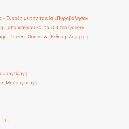
 - Έναρξη με την ταινία «Πυροβόλησαν
η Παπαϊωάννου και το «Citizen Queer»
ης: Citizen Queer & Έκθεση Δημήτρη
 Μαυρογεώργη
ιακή Μαυρογεώργη
α
α
 Της