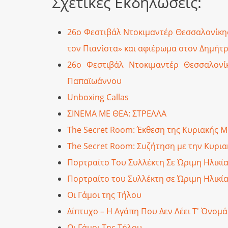
Σχετικές Εκδηλώσεις:
26ο Φεστιβάλ Ντοκιμαντέρ Θεσσαλονίκης
τον Πιανίστα» και αφιέρωμα στον Δημήτρ
26ο Φεστιβάλ Ντοκιμαντέρ Θεσσαλονίκ
Παπαϊωάννου
Unboxing Callas
ΣΙΝΕΜΑ ΜΕ ΘΕΑ: ΣΤΡΕΛΛΑ
The Secret Room: Έκθεση της Κυριακής
The Secret Room: Συζήτηση με την Κυρ
Πορτραίτο Του Συλλέκτη Σε Ώριμη Ηλικί
Πορτραίτο του Συλλέκτη σε Ώριμη Ηλικί
Οι Γάμοι της Τήλου
Δίπτυχο – Η Αγάπη Που Δεν Λέει Τ' Όνομά
Οι Γάμοι Της Τήλου