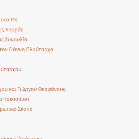
στο FIX
ης Καρράς
υς Συναυλία
 τον Γιάννη Πλούταρχο
λούταρχου
χου και Γιώργου Θεοφάνους
ου Κακοσαίου
θρωπικό Σκοπό
 Γιάννη Πλούταρχο