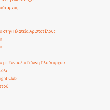
λούταρχος
υ στην Πλατεία Αριστοτέλους
ου
ου
υ με Συναυλία Γιάννη Πλούταρχου
τόλι
ight Club
ττού