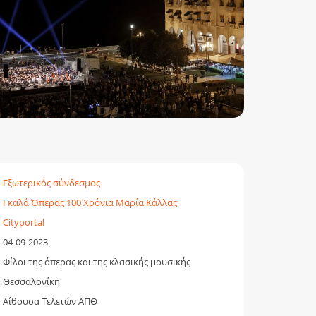
Εξωτερικός σύνδεσμος
Γκαλά Όπερας 100 Χρόνια Μαρία Κάλλας
Cityportal
04-09-2023
Φίλοι της όπερας και της κλασικής μουσικής
Θεσσαλονίκη
Αίθουσα Τελετών ΑΠΘ