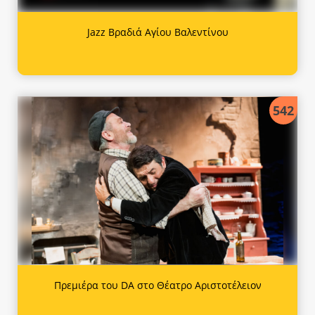
Jazz Βραδιά Αγίου Βαλεντίνου
542
Πρεμιέρα του DA στο Θέατρο Αριστοτέλειον