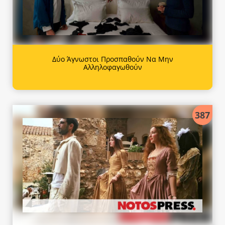
Δύο Άγνωστοι Προσπαθούν Να Μην
Αλληλοφαγωθούν
387