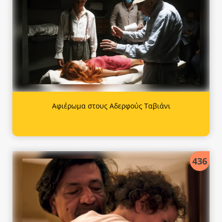
Αφιέρωμα στους Αδερφούς Ταβιάνι
436