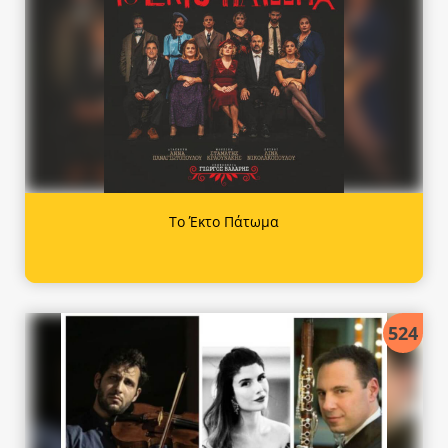
Το Έκτο Πάτωμα
524