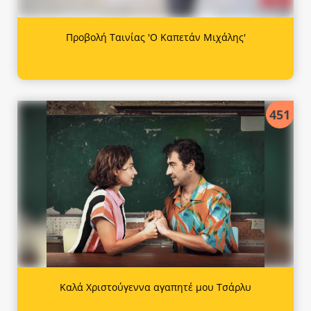
Προβολή Ταινίας 'Ο Καπετάν Μιχάλης'
451
Καλά Χριστούγεννα αγαπητέ μου Τσάρλυ