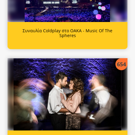
Συναυλία Coldplay στο ΟΑΚΑ - Music Of The
Spheres
654