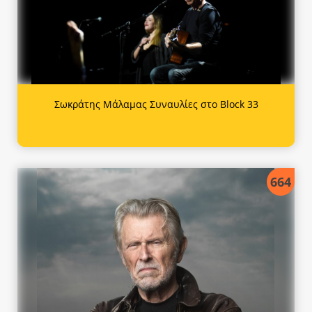
Σωκράτης Μάλαμας Συναυλίες στο Block 33
664