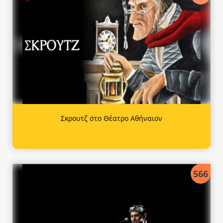
Σκρουτζ στο Θέατρο Αθήναιον
566