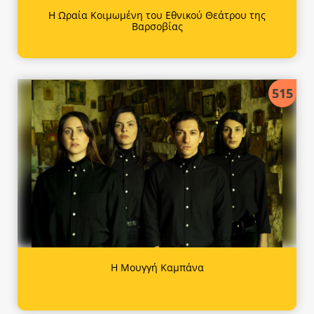
Η Ωραία Κοιμωμένη του Εθνικού Θεάτρου της
Βαρσοβίας
515
Η Μουγγή Καμπάνα