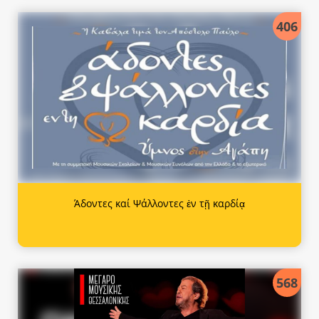
406
Άδοντες καί Ψάλλοντες ἐν τῇ καρδίᾳ
568