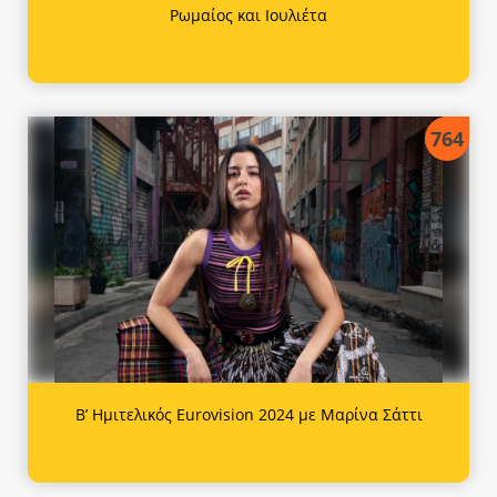
Ρωμαίος και Ιουλιέτα
764
Β’ Ημιτελικός Eurovision 2024 με Μαρίνα Σάττι