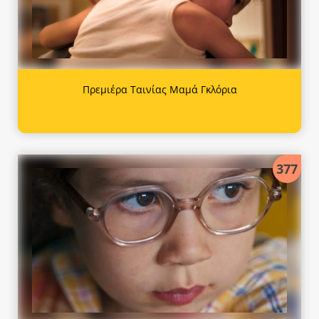
Πρεμιέρα Ταινίας Μαμά Γκλόρια
377