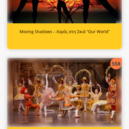
Moving Shadows – Χορός στη Σκιά “Our World”
558