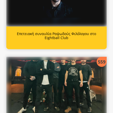
Επετειακή συναυλία Ραψωδούς Φιλόλογου στο
Eightball Club
559