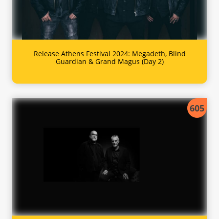
Release Athens Festival 2024: Megadeth, Blind
Guardian & Grand Magus (Day 2)
605