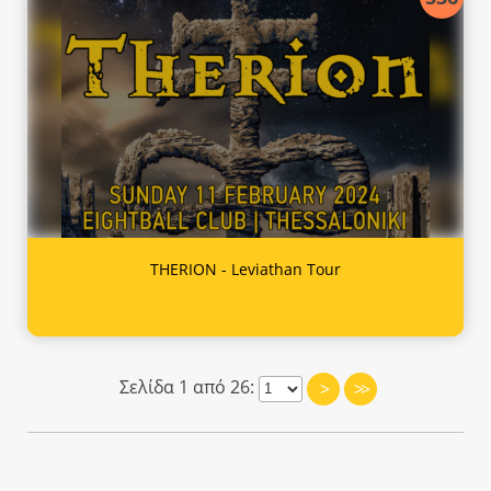
THERION - Leviathan Tour
Σελίδα 1 από 26:
>
>>