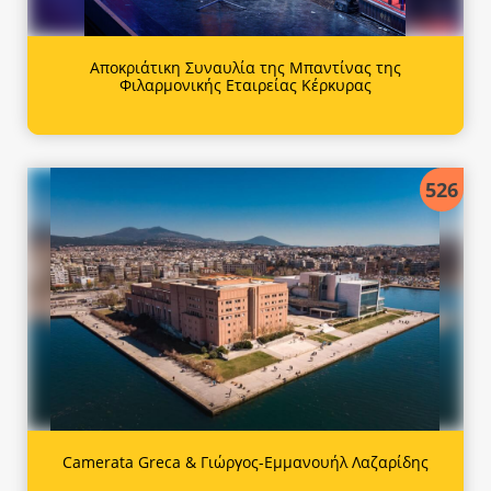
Αποκριάτικη Συναυλία της Μπαντίνας της
Φιλαρμονικής Εταιρείας Κέρκυρας
526
Camerata Greca & Γιώργος-Εμμανουήλ Λαζαρίδης