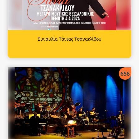
Συναυλία Τάνιας Τσανακλίδου
656