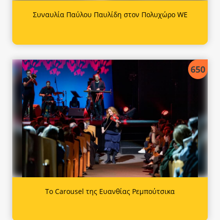
Συναυλία Παύλου Παυλίδη στον Πολυχώρο WE
650
Το Carousel της Ευανθίας Ρεμπούτσικα