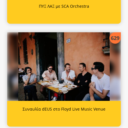
ΠΥΞ ΛΑΞ με SCA Orchestra
629
Συναυλία dEUS στο Floyd Live Music Venue