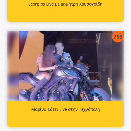
Scorpios Live με Δημήτρη Χρυσοχοΐδη
755
Μαρίνα Σάττι Live στην Τεχνόπολη