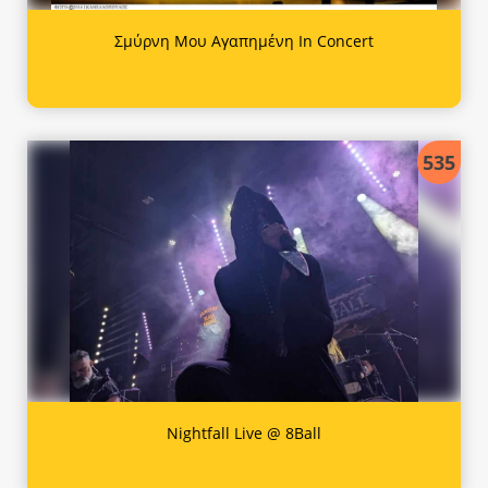
Σμύρνη Μου Αγαπημένη In Concert
535
Nightfall Live @ 8Ball