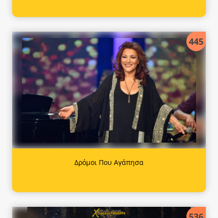
445
Δρόμοι Που Αγάπησα
536