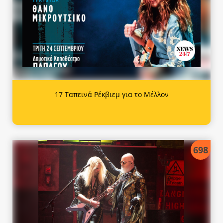
17 Ταπεινά Ρέκβιεμ για το Μέλλον
698