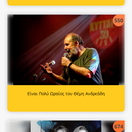
550
Είναι Πολύ Ωραίος του Θέμη Ανδρεάδη
674