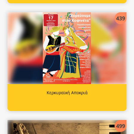
439
Κερκυραϊκή Αποκριά
499