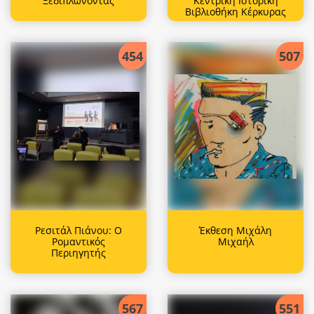
Ξεδιπλώνοντας
Κεντρική Ιστορική
Βιβλιοθήκη Κέρκυρας
454
507
Ρεσιτάλ Πιάνου: Ο
Έκθεση Μιχάλη
Ρομαντικός
Μιχαήλ
Περιηγητής
567
551