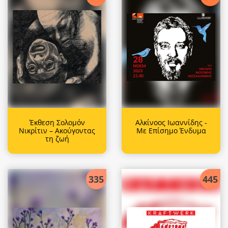
Έκθεση Σολομόν
Αλκίνοος Ιωαννίδης -
Νικρίτιν – Ακούγοντας
Με Επίσημο Ένδυμα
τη ζωή
335
445