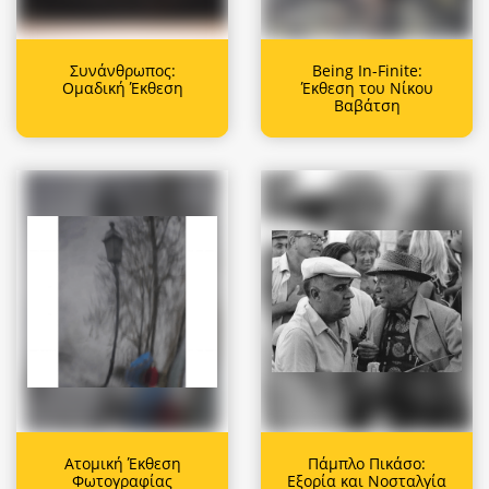
Συνάνθρωπος:
Being In-Finite:
Ομαδική Έκθεση
Έκθεση του Νίκου
Βαβάτση
Ατομική Έκθεση
Πάμπλο Πικάσο:
Φωτογραφίας
Εξορία και Νοσταλγία