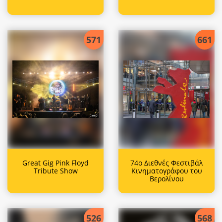
571
661
Great Gig Pink Floyd
74ο Διεθνές Φεστιβάλ
Tribute Show
Κινηματογράφου του
Βερολίνου
526
568