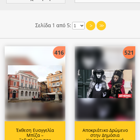
Σελίδα 1 από 5:
>
>>
416
521
Έκθεση Ευαγγελία
Αποκριάτικο Δρώμενο
Μπίζα –
στην Δημόσια