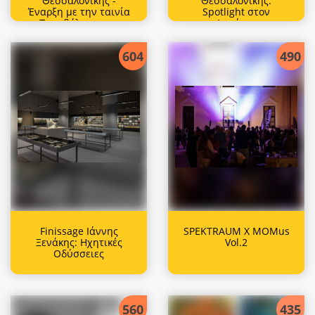
Θεσσαλονίκης -
Θεσσαλονίκης:
Έναρξη με την ταινία
Spotlight στον
«Πυροβόλησαν τον
Δημήτρη
Πιανίστα» και
Παπαϊωάννου και
αφιέρωμα στον
απροσδόκητα
604
490
Δημήτρη
ντοκιμαντέρ από
Παπαϊωάννου και το
διάσημους
«Citizen Queer»
δημιουργούς
Finissage Ιάννης
SPEKTRAUM X MOMus
Ξενάκης: Ηχητικές
Vol.2
Οδύσσειες
560
435