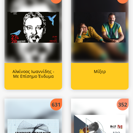
Αλκίνοος Ιωαννίδης -
Μίξερ
Με Επίσημο Ένδυμα
631
352