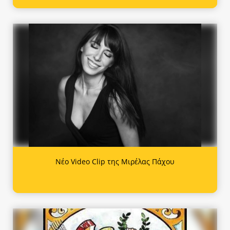
Νέο Video Clip της Μιρέλας Πάχου