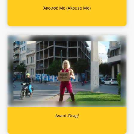
Άκουσέ Με (Akouse Me)
Avant-Drag!