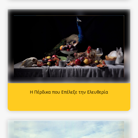
Η Πέρδικα που Επέλεξε την Ελευθερία