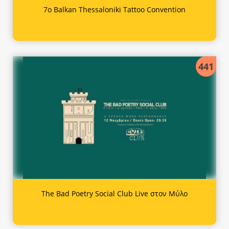
7ο Balkan Thessaloniki Tattoo Convention
441
The Bad Poetry Social Club Live στον Μύλο