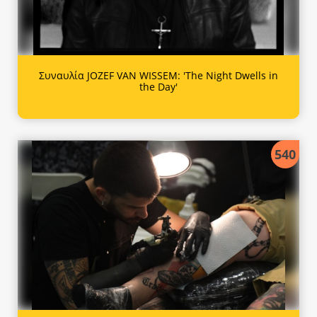
Συναυλία JOZEF VAN WISSEM: 'The Night Dwells in
the Day'
540