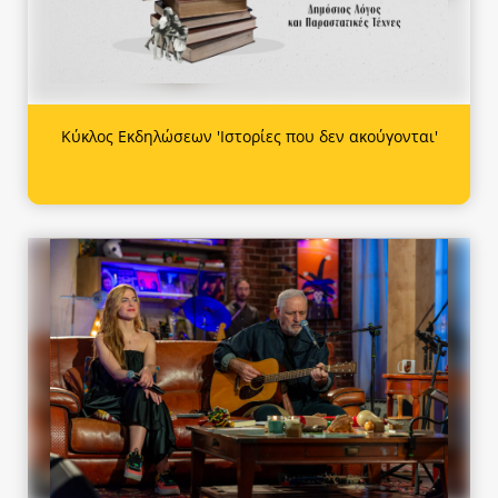
Κύκλος Εκδηλώσεων 'Ιστορίες που δεν ακούγονται'