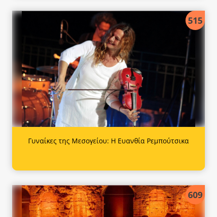
515
Γυναίκες της Μεσογείου: Η Ευανθία Ρεμπούτσικα
609