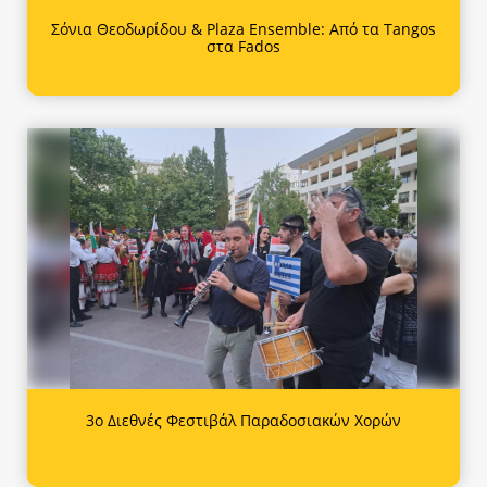
Σόνια Θεοδωρίδου & Plaza Ensemble: Από τα Tangos
στα Fados
3ο Διεθνές Φεστιβάλ Παραδοσιακών Χορών