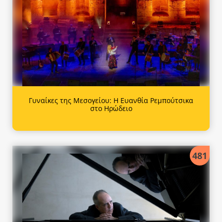
Γυναίκες της Μεσογείου: Η Ευανθία Ρεμπούτσικα
στο Ηρώδειο
481