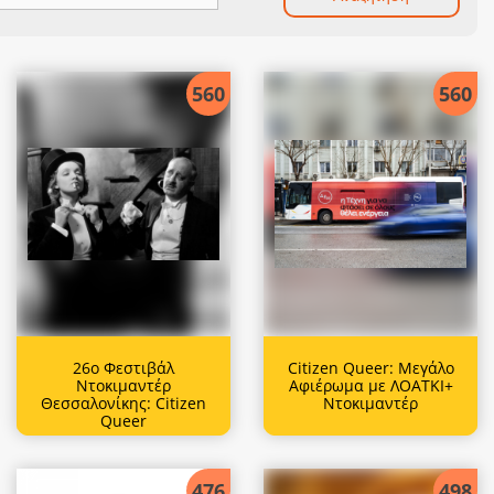
560
560
26ο Φεστιβάλ
Citizen Queer: Μεγάλο
Ντοκιμαντέρ
Αφιέρωμα με ΛΟΑΤΚΙ+
Θεσσαλονίκης: Citizen
Ντοκιμαντέρ
Queer
476
498