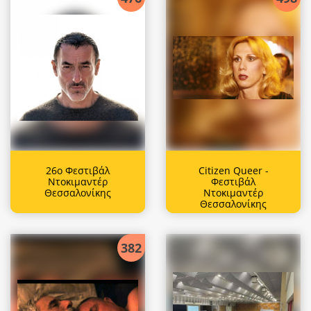
26ο Φεστιβάλ
Citizen Queer -
Ντοκιμαντέρ
Φεστιβάλ
Θεσσαλονίκης
Ντοκιμαντέρ
Θεσσαλονίκης
382