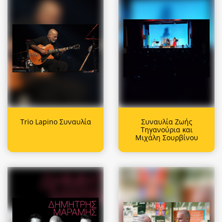
Trio Lapino Συναυλία
Συναυλία Ζωής
Τηγανούρια και
Μιχάλη Σουρβίνου