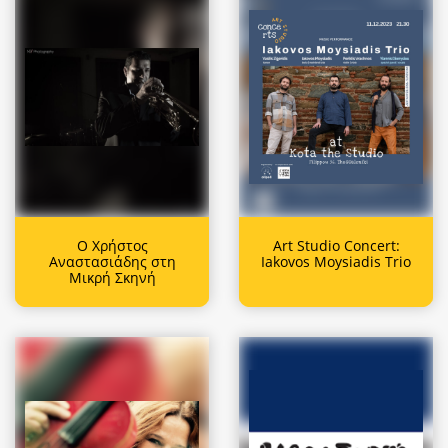
Ο Χρήστος
Art Studio Concert:
Αναστασιάδης στη
Iakovos Moysiadis Trio
Μικρή Σκηνή