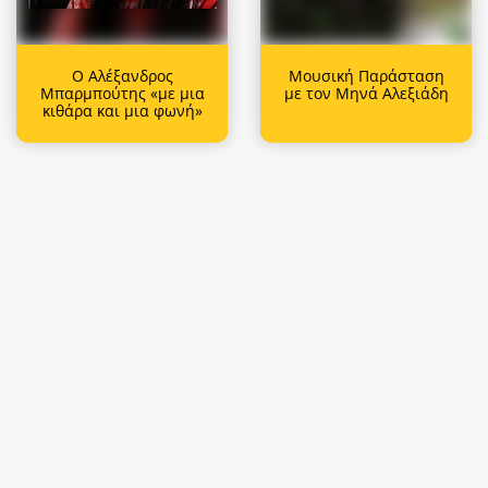
Ο Αλέξανδρος
Μουσική Παράσταση
Μπαρμπούτης «με μια
με τον Μηνά Αλεξιάδη
κιθάρα και μια φωνή»