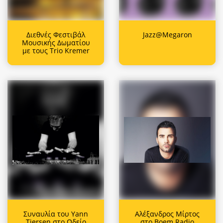
Διεθνές Φεστιβάλ
Jazz@Megaron
Μουσικής Δωματίου
με τους Trio Kremer
Συναυλία του Yann
Αλέξανδρος Μίρτος
Tiersen στο Ωδείο
στο Boem Radio