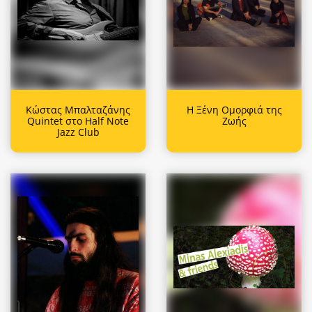
Κώστας Μπαλταζάνης
Η Ξένη Ομορφιά της
Quintet στο Half Note
Ζωής
Jazz Club