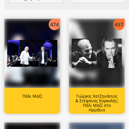
474
657
Πάλι Μαζί
Γιώργος Χατζηνάσιος
& Στέφανος Κορκολής:
Πάλι Μαζί στο
Ηρώδειο