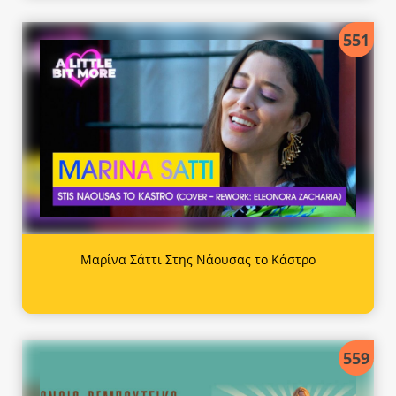
551
Μαρίνα Σάττι Στης Νάουσας το Κάστρο
559