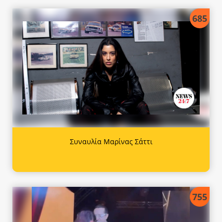
685
Συναυλία Μαρίνας Σάττι
755