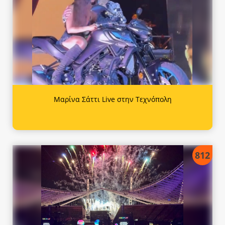
Μαρίνα Σάττι Live στην Τεχνόπολη
812