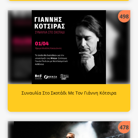
498
Συναυλία Στο Σκοτάδι Με Τον Γιάννη Κότσιρα
478