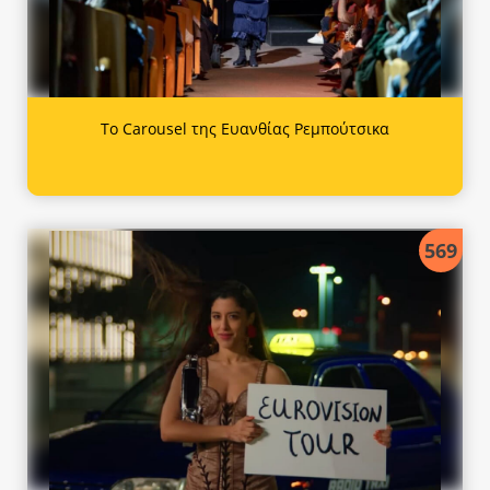
Το Carousel της Ευανθίας Ρεμπούτσικα
569