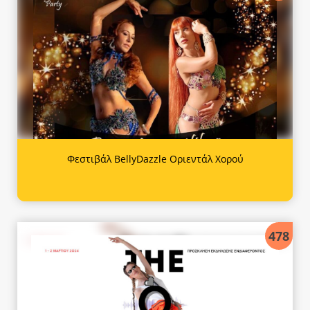
Φεστιβάλ BellyDazzle Οριεντάλ Χορού
478