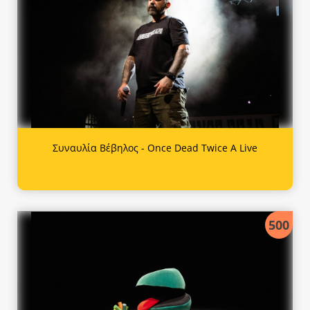
Συναυλία Βέβηλος - Once Dead Twice A Live
500