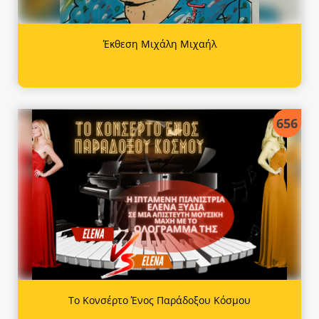
Έκθεση Μιχάλη Μιχαήλ
656
Το Κονσέρτο Ένος Παράδοξου Κόσμου