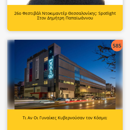
26ο Φεστιβάλ Ντοκιμαντέρ Θεσσαλονίκης: Spotlight
Στον Δημήτρη Παπαϊωάννου
585
Τι Αν Οι Γυναίκες Κυβερνούσαν τον Κόσμο;