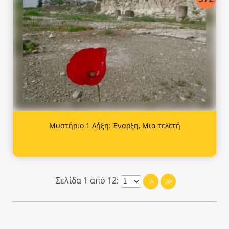
Μυστήριο 1 Λήξη: Έναρξη, Μια τελετή
Σελίδα 1 από 12:
>
>>