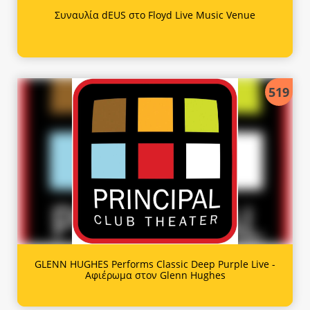
Συναυλία dEUS στο Floyd Live Music Venue
519
GLENN HUGHES Performs Classic Deep Purple Live -
Αφιέρωμα στον Glenn Hughes