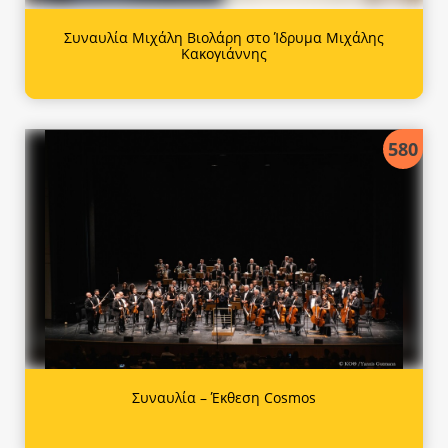
Συναυλία Μιχάλη Βιολάρη στο Ίδρυμα Μιχάλης
Κακογιάννης
580
Συναυλία – Έκθεση Cosmos