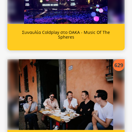
Συναυλία Coldplay στο ΟΑΚΑ - Music Of The
Spheres
629