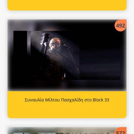
492
Συναυλία Μίλτου Πασχαλίδη στο Block 33
572