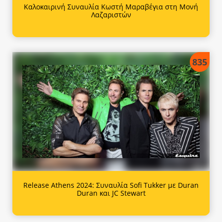
Καλοκαιρινή Συναυλία Κωστή Μαραβέγια στη Μονή
Λαζαριστών
835
Release Athens 2024: Συναυλία Sofi Tukker με Duran
Duran και JC Stewart