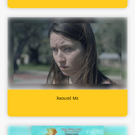
Άκουσέ Με