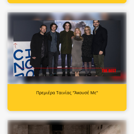
Πρεμιέρα Ταινίας "Άκουσέ Με"