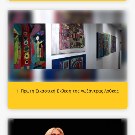
Η Πρώτη Εικαστική Έκθεση της Λωξάντρας Λούκας