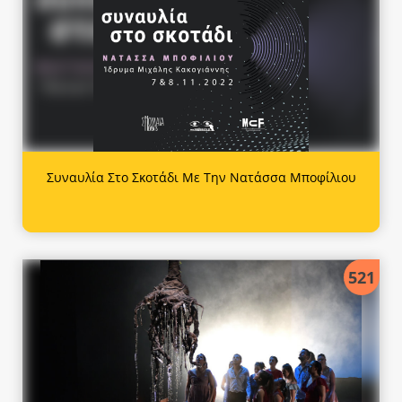
Συναυλία Στο Σκοτάδι Με Την Νατάσσα Μποφίλιου
521