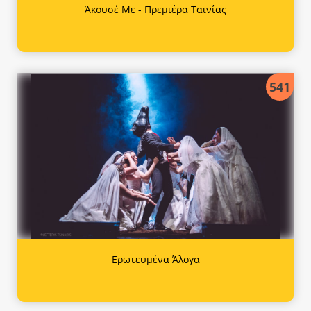
Άκουσέ Με - Πρεμιέρα Ταινίας
541
Ερωτευμένα Άλογα