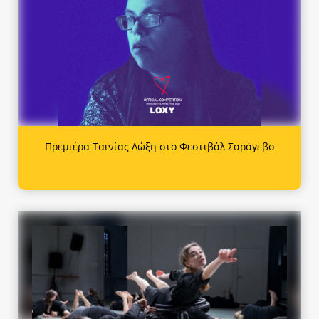
Πρεμιέρα Ταινίας Λώξη στο Φεστιβάλ Σαράγεβο