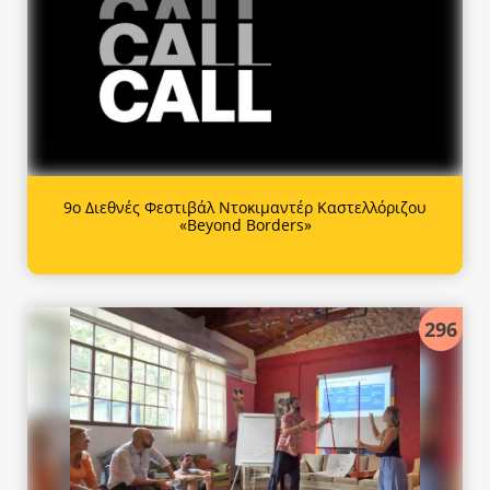
9ο Διεθνές Φεστιβάλ Ντοκιμαντέρ Καστελλόριζου
«Beyond Borders»
296