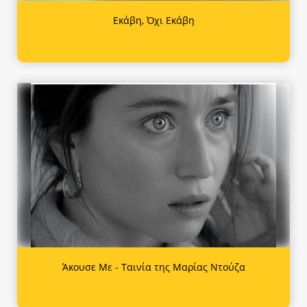
Εκάβη, Όχι Εκάβη
Άκουσε Με - Ταινία της Μαρίας Ντούζα