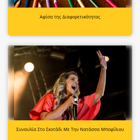
Αφίσα της Διαφορετικότητας
Συναυλία Στο Σκοτάδι Με Την Νατάσσα Μποφίλιου