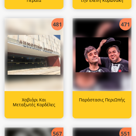
Περαία
την Ελένη Κορωνάκη
481
471
Χαβιάρι Και
Παράστασις ΠεριΩπής
Μεταξωτές Κορδέλες
567
551