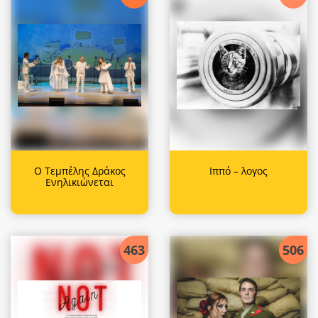
Ο Τεμπέλης Δράκος
Ιππό – λογος
Ενηλικιώνεται
463
506