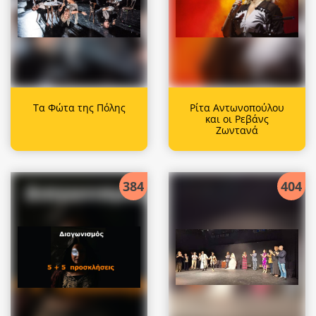
Τα Φώτα της Πόλης
Ρίτα Αντωνοπούλου
και οι Ρεβάνς
Ζωντανά
384
404