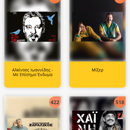
Αλκίνοος Ιωαννίδης -
Μίξερ
Με Επίσημο Ένδυμα
422
518