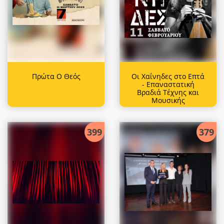
Πρώτα Ο Θεός
Οι Χαΐνηδες στο Επτά
- Επαναστατική
Βραδιά Τέχνης και
Μουσικής
399
379