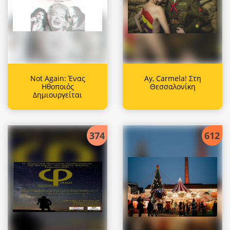
Not Again: Ένας
Ay, Carmela! Στη
Ηθοποιός
Θεσσαλονίκη
Δημιουργείται
374
612