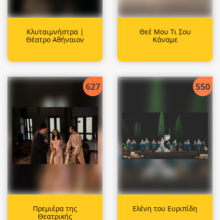
Κλυταιμνήστρα |
Θεέ Μου Τι Σου
Θέατρο Αθήναιον
Κάναμε
627
550
Πρεμιέρα της
Ελένη του Ευριπίδη
Θεατρικής