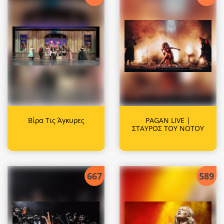
Βίρα Τις Άγκυρες
PAGAN LIVE |
ΣΤΑΥΡΟΣ ΤΟΥ ΝΟΤΟΥ
667
589