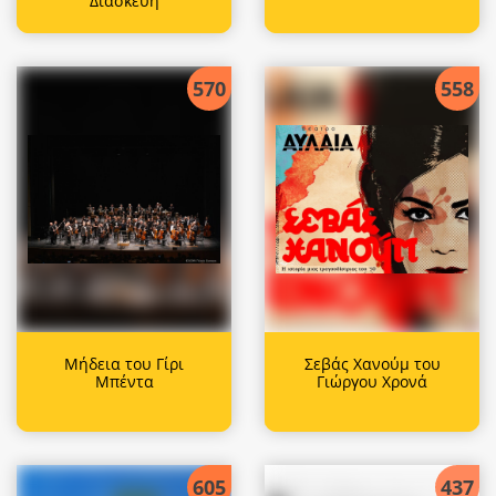
Διασκευή
570
558
Μήδεια του Γίρι
Σεβάς Χανούμ του
Μπέντα
Γιώργου Χρονά
605
437