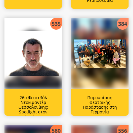
Ρεμπούτσικα
535
384
26ο Φεστιβάλ
Παρουσίαση
Ντοκιμαντέρ
Θεατρικής
Θεσσαλονίκης:
Παράστασης στη
Spotlight στον
Γερμανία
Δημήτρη
Παπαϊωάννου
580
556