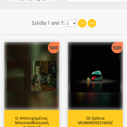
Σελίδα 1 από 7:
>
>>
560
500
Ο Αποτυχημένος:
50 Χρόνια
Μουσικοθεατρική
MUMMENSCHANZ