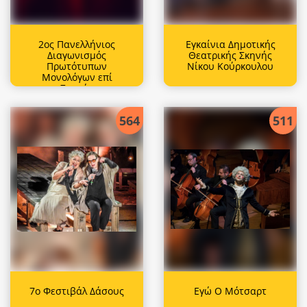
2ος Πανελλήνιος
Εγκαίνια Δημοτικής
Διαγωνισμός
Θεατρικής Σκηνής
Πρωτότυπων
Νίκου Κούρκουλου
Μονολόγων επί
Σκηνής
564
511
7ο Φεστιβάλ Δάσους
Εγώ Ο Μότσαρτ