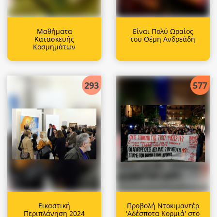
Μαθήματα
Είναι Πολύ Ωραίος
Κατασκευής
του Θέμη Ανδρεάδη
Κοσμημάτων
293
577
Εικαστική
Προβολή Ντοκιμαντέρ
Περιπλάνηση 2024
'Αδέσποτα Κορμιά' στο