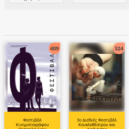
409
324
Φεστιβάλ
3ο Διεθνές Φεστιβάλ
Κινηματογράφου
Κουκλοθέατρου και