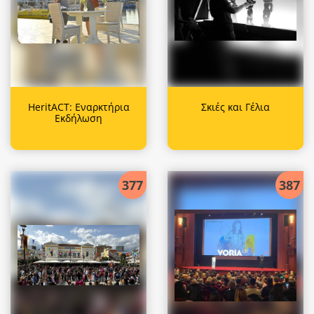
HeritACT: Εναρκτήρια
Σκιές και Γέλια
Εκδήλωση
377
387