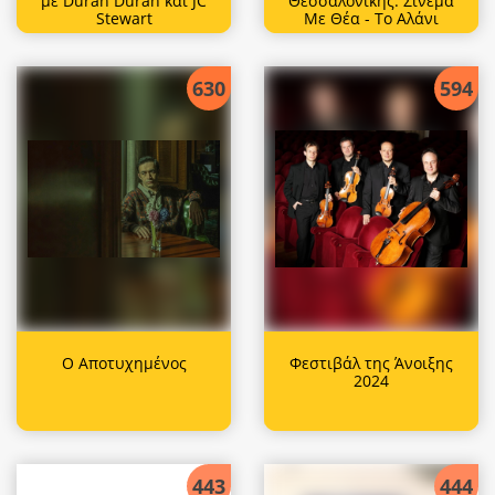
με Duran Duran και JC
Θεσσαλονίκης: Σινεμά
Stewart
Με Θέα - Το Αλάνι
630
594
Ο Αποτυχημένος
Φεστιβάλ της Άνοιξης
2024
443
444