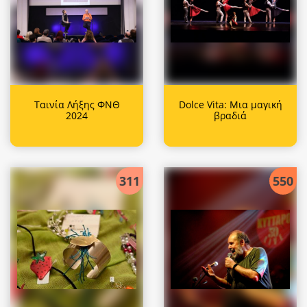
Ταινία Λήξης ΦΝΘ
Dolce Vita: Μια μαγική
2024
βραδιά
311
550