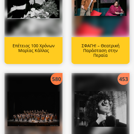
Επέτειος 100 Χρόνων
ΣΦΑΓΗ! – Θεατρική
Μαρίας Κάλλας
Παράσταση στην
Περαία
580
453