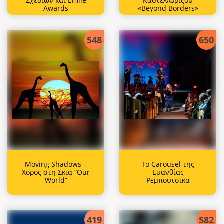
Σχεδίων και Emile
Καστελλόριζου
Awards
«Beyond Borders»
548
650
Moving Shadows –
Το Carousel της
Χορός στη Σκιά “Our
Ευανθίας
World”
Ρεμπούτσικα
419
582