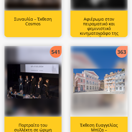
Συναυλία – Έκθεση
Αφιέρωμα στον
Cosmos
πειραματικό και
φεμινιστικό
κινηματογράφο της
Maya Deren
541
363
Πορτραίτο του
Έκθεση Ευαγγελίας
συλλέκτη σε ώριμη
Μπίζα –