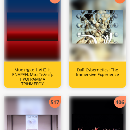
Μυστήριο 1 ΛΗΞΗ:
Dalì Cybernetics: The
ΕΝΑΡΞΗ, Μια Τελετή:
Immersive Experience
ΠΡΟΓΡΑΜΜΑ
ΤΡΙΗΜΕΡΟΥ
517
406