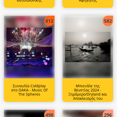
Θεσσαλονίκης
Αφήγησης
812
582
Συναυλία Coldplay
Μπιενάλε της
στο ΟΑΚΑ - Music Of
Βενετίας 2024 -
The Spheres
Ξηρόμερο/Dryland και
Αποκλεισμός του
Ισραήλ
498
296