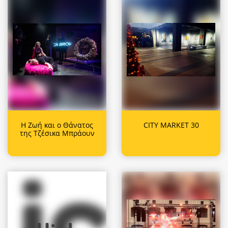
Η Ζωή και ο Θάνατος
CITY MARKET 30
της Τζέσικα Μπράουν