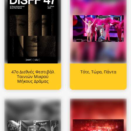
47ο Διεθνές Φεστιβάλ
Τότε, Τώρα, Πάντα
Ταινιών Μικρού
Μήκους Δράμας