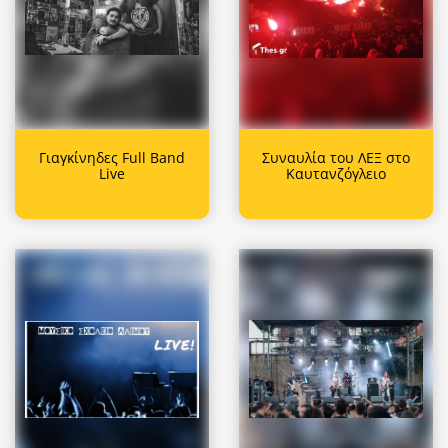
Γιαγκίνηδες Full Band
Συναυλία του ΛΕΞ στο
Live
Καυτανζόγλειο