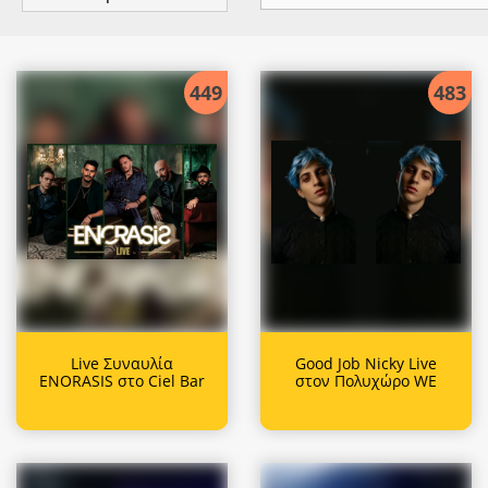
449
483
Live Συναυλία
Good Job Nicky Live
ENORASIS στο Ciel Bar
στον Πολυχώρο WE