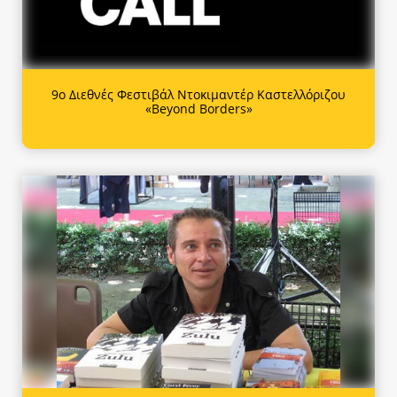
9ο Διεθνές Φεστιβάλ Ντοκιμαντέρ Καστελλόριζου
«Beyond Borders»