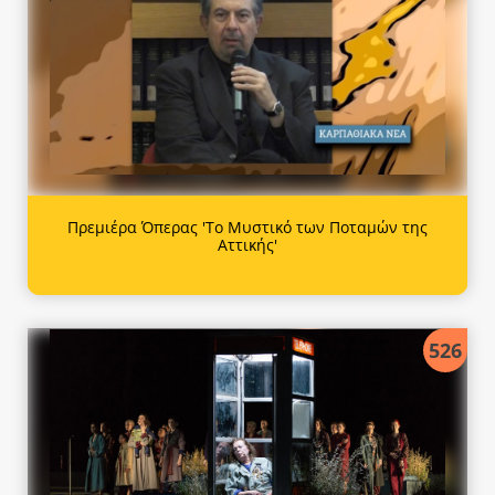
Πρεμιέρα Όπερας 'Το Μυστικό των Ποταμών της
Αττικής'
526