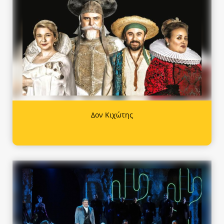
Δον Κιχώτης