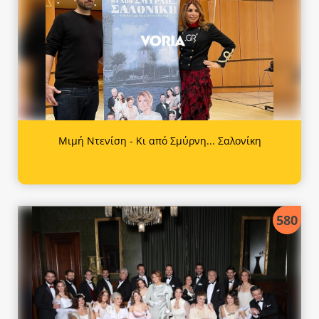
Μιμή Ντενίση - Κι από Σμύρνη... Σαλονίκη
580