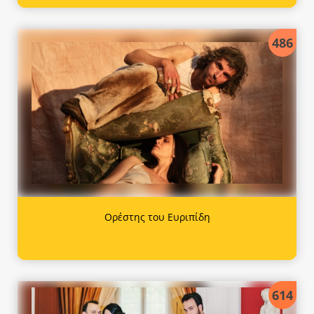
486
Ορέστης του Ευριπίδη
614