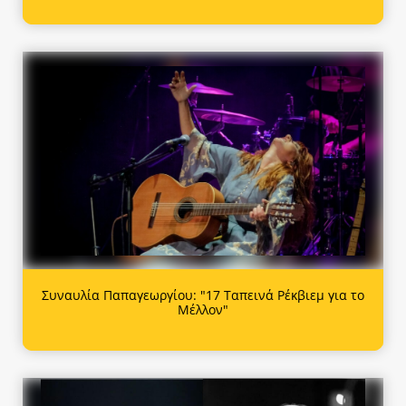
Συναυλία Παπαγεωργίου: "17 Ταπεινά Ρέκβιεμ για το
Μέλλον"