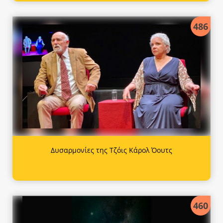
486
Δυσαρμονίες της Τζόις Κάρολ Όουτς
460