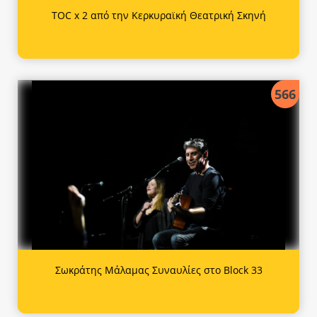
TOC x 2 από την Κερκυραϊκή Θεατρική Σκηνή
566
Σωκράτης Μάλαμας Συναυλίες στο Block 33