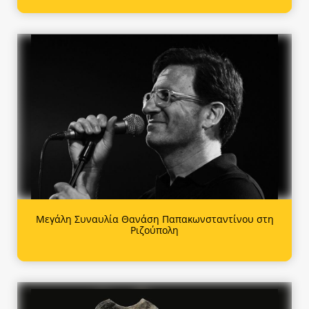
Μεγάλη Συναυλία Θανάση Παπακωνσταντίνου στη
Ριζούπολη