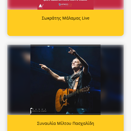
Σωκράτης Μάλαμας Live
Συναυλία Μίλτου Πασχαλίδη