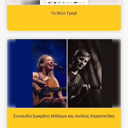
Το Θείο Τραγί
Συναυλία Σωκράτη Μάλαμα και Ιουλίας Καραπατάκη