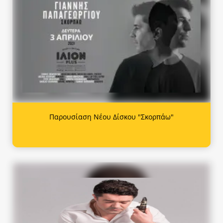
Παρουσίαση Νέου Δίσκου "Σκορπάω"