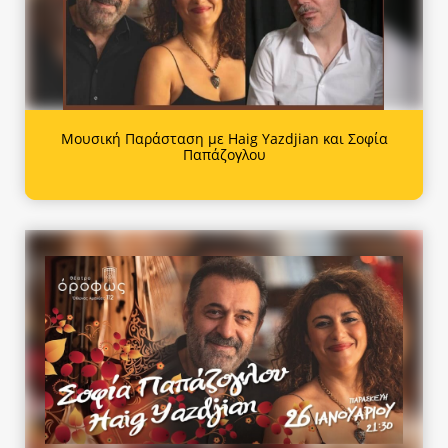
Μουσική Παράσταση με Haig Yazdjian και Σοφία
Παπάζογλου