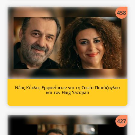
458
Νέος Κύκλος Εμφανίσεων για τη Σοφία Παπάζογλου
και τον Haig Yazdjian
427