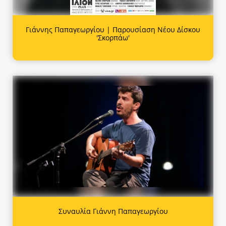
Γιάννης Παπαγεωργίου | Παρουσίαση Νέου Δίσκου
'Σκορπάω'
Συναυλία Γιάννη Παπαγεωργίου