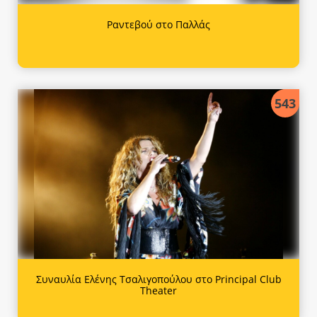
Ραντεβού στο Παλλάς
543
Συναυλία Ελένης Τσαλιγοπούλου στο Principal Club
Theater