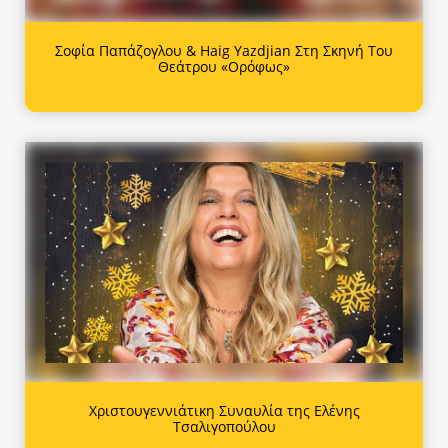
Σοφία Παπάζογλου & Haig Yazdjian Στη Σκηνή Του
Θεάτρου «Ορόφως»
Χριστουγεννιάτικη Συναυλία της Ελένης
Τσαλιγοπούλου