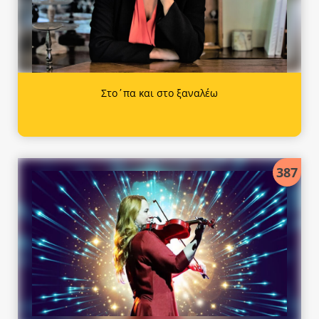
Στο΄πα και στο ξαναλέω
387