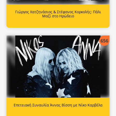
Γιώργος Χατζηνάσιος & Στέφανος Κορκολής: Πάλι
Μαζί στο Ηρώδειο
656
Επετειακή Συναυλία Άννας Βίσση με Νίκο Καρβέλα