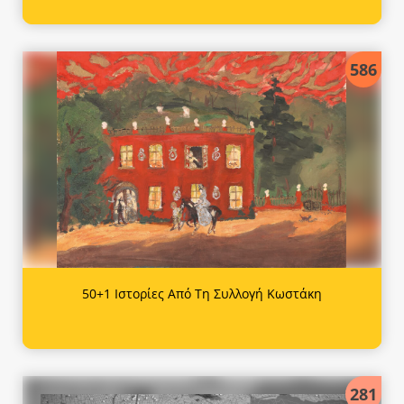
586
50+1 Ιστορίες Από Τη Συλλογή Κωστάκη
281