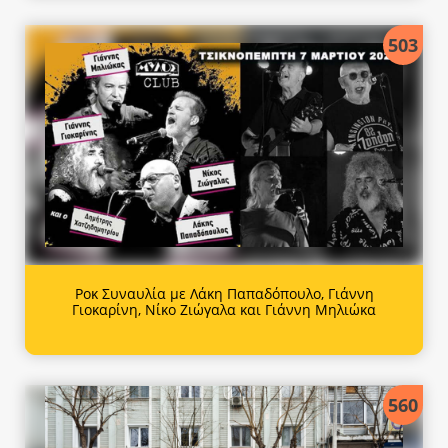
503
Ροκ Συναυλία με Λάκη Παπαδόπουλο, Γιάννη
Γιοκαρίνη, Νίκο Ζιώγαλα και Γιάννη Μηλιώκα
560