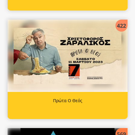
422
Πρώτα Ο Θεός
569