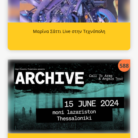
Μαρίνα Σάττι Live στην Τεχνόπολη
588