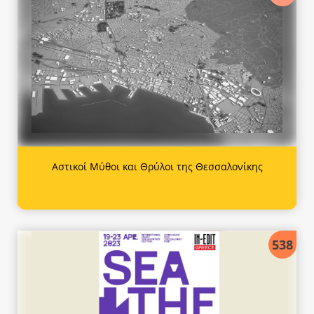
Αστικοί Μύθοι και Θρύλοι της Θεσσαλονίκης
538