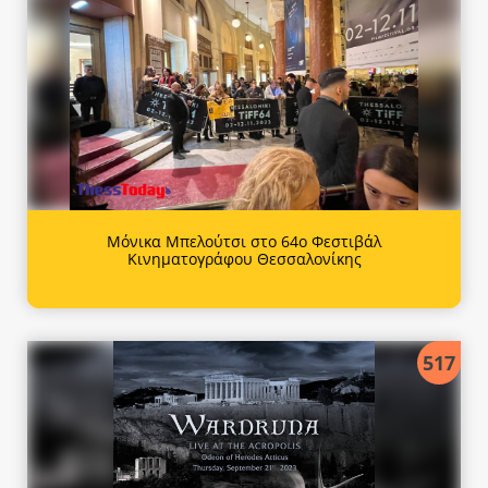
Μόνικα Μπελούτσι στο 64ο Φεστιβάλ
Κινηματογράφου Θεσσαλονίκης
517