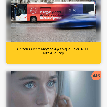
Citizen Queer: Μεγάλο Αφιέρωμα με ΛΟΑΤΚΙ+
Ντοκιμαντέρ
446