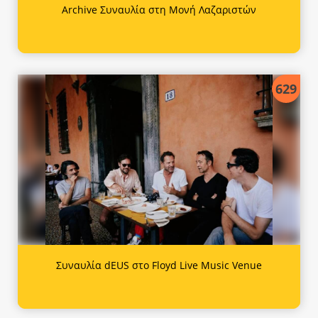
Archive Συναυλία στη Μονή Λαζαριστών
629
Συναυλία dEUS στο Floyd Live Music Venue