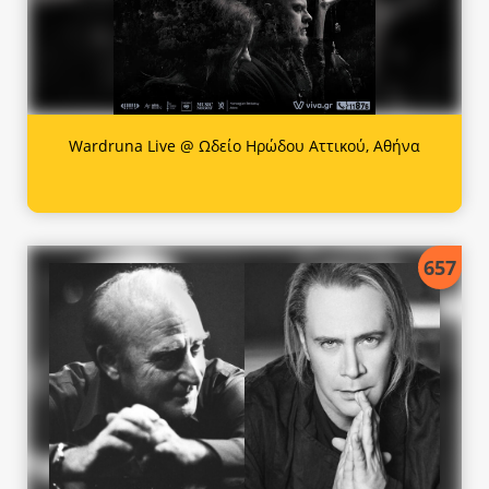
Wardruna Live @ Ωδείο Ηρώδου Αττικού, Αθήνα
657