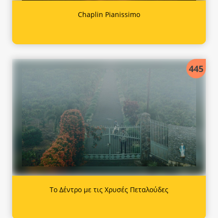
Chaplin Pianissimo
445
Το Δέντρο με τις Χρυσές Πεταλούδες