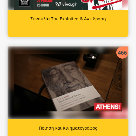
Συναυλία The Exploited & Αντίδραση
466
Ποίηση και Κινηματογράφος