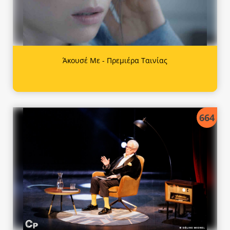
Άκουσέ Με - Πρεμιέρα Ταινίας
664