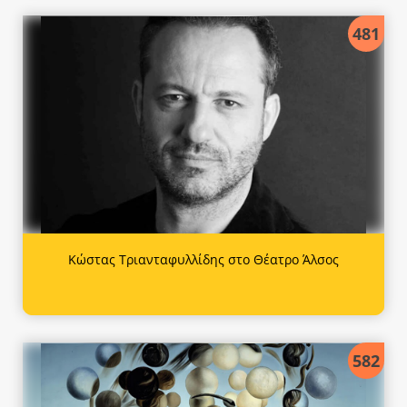
481
Κώστας Τριανταφυλλίδης στο Θέατρο Άλσος
582