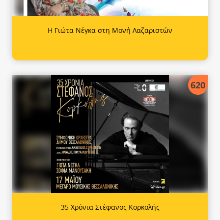
Η Γιώτα Νέγκα στη Μονή Λαζαριστών
620
35 Χρόνια Στέφανος Κορκολής