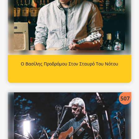
Ο Βασίλης Προδρόμου Στον Σταυρό Του Νότου
507