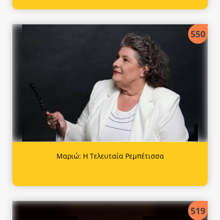
550
Μαριώ: Η Τελευταία Ρεμπέτισσα
519