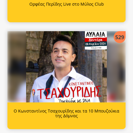
Ορφέας Περίδης Live στο Μύλος Club
529
Ο Κωνσταντίνος Τσαχουρίδης και τα 10 Μπουζούκια
της Δόμνας