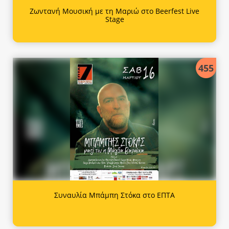
Ζωντανή Μουσική με τη Μαριώ στο Beerfest Live
Stage
455
Συναυλία Μπάμπη Στόκα στο ΕΠΤΑ