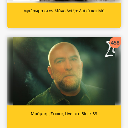
Αφιέρωμα στον Μάνο Λοΐζο: Λαϊκά και Μή
458
Μπάμπης Στόκας Live στο Block 33