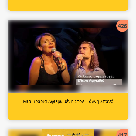
426
Μια Βραδιά Αφιερωμένη Στον Γιάννη Σπανό
417