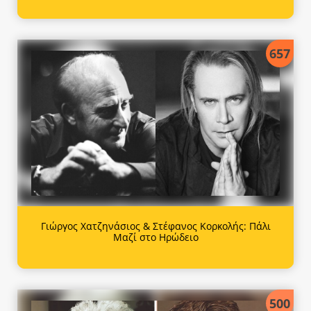
657
Γιώργος Χατζηνάσιος & Στέφανος Κορκολής: Πάλι
Μαζί στο Ηρώδειο
500