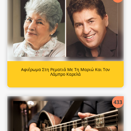
Αφιέρωμα Στη Ρεματιά Με Τη Μαριώ Και Τον
Λάμπρο Καρελά
433