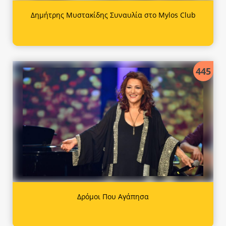
Δημήτρης Μυστακίδης Συναυλία στο Mylos Club
445
Δρόμοι Που Αγάπησα