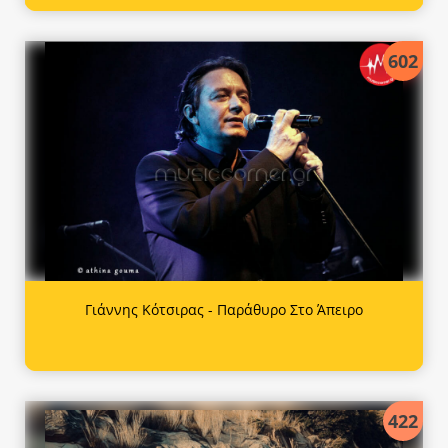
602
Γιάννης Κότσιρας - Παράθυρο Στο Άπειρο
422