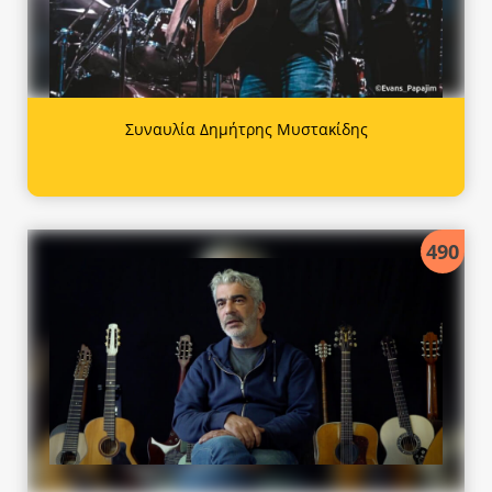
Συναυλία Δημήτρης Μυστακίδης
490