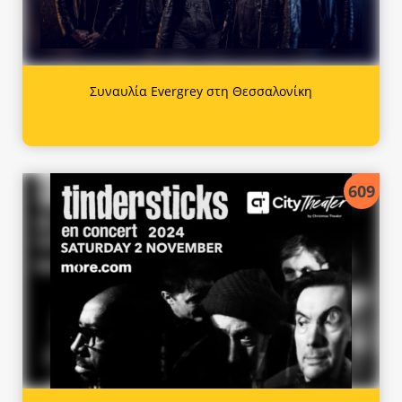
Συναυλία Evergrey στη Θεσσαλονίκη
609