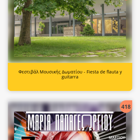
Φεστιβάλ Μουσικής Δωματίου - Fiesta de flauta y
guitarra
418