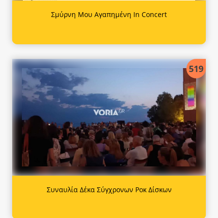
Σμύρνη Μου Αγαπημένη In Concert
519
Συναυλία Δέκα Σύγχρονων Ροκ Δίσκων