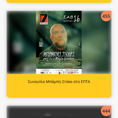
455
Συναυλία Μπάμπη Στόκα στο ΕΠΤΑ
444