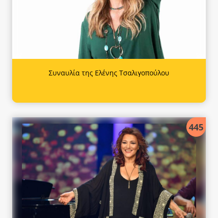
Συναυλία της Ελένης Τσαλιγοπούλου
445