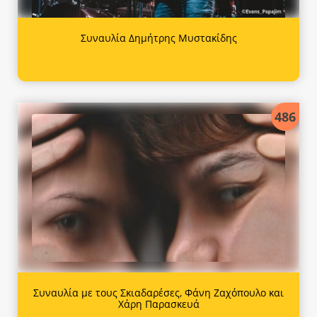
Συναυλία Δημήτρης Μυστακίδης
486
Συναυλία με τους Σκιαδαρέσες, Φάνη Ζαχόπουλο και
Χάρη Παρασκευά