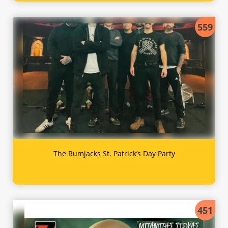
559
The Rumjacks St. Patrick’s Day Party
451