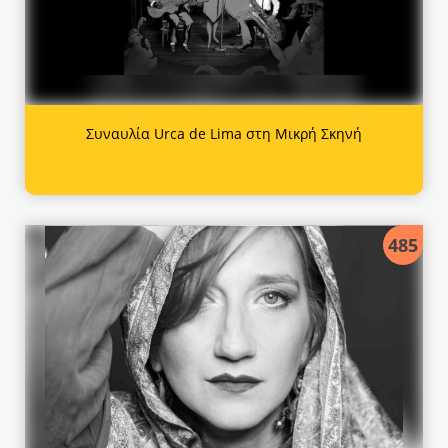
Συναυλία Urca de Lima στη Μικρή Σκηνή
485