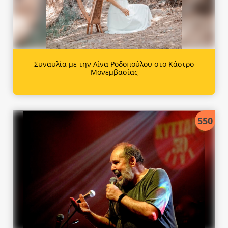
Συναυλία με την Λίνα Ροδοπούλου στο Κάστρο
Μονεμβασίας
550