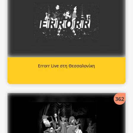
Errorr Live στη Θεσσαλονίκη
362