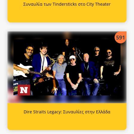
Συναυλία των Tindersticks στο City Theater
591
Dire Straits Legacy: Συναυλίες στην Ελλάδα