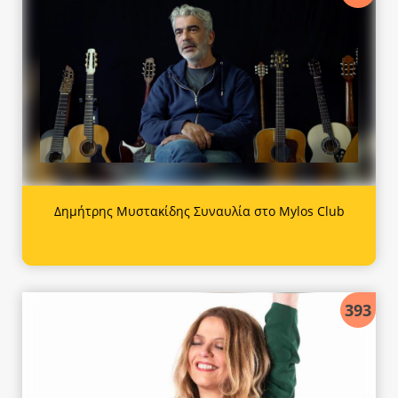
Δημήτρης Μυστακίδης Συναυλία στο Mylos Club
393