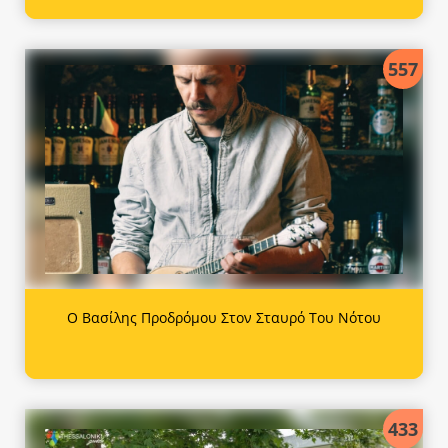
557
Ο Βασίλης Προδρόμου Στον Σταυρό Του Νότου
433