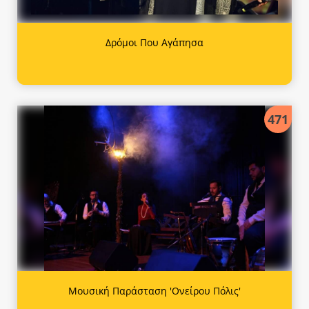
Δρόμοι Που Αγάπησα
471
Μουσική Παράσταση 'Ονείρου Πόλις'