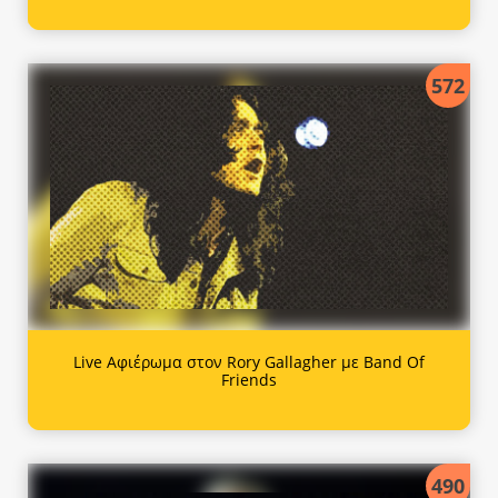
572
Live Αφιέρωμα στον Rory Gallagher με Band Of
Friends
490