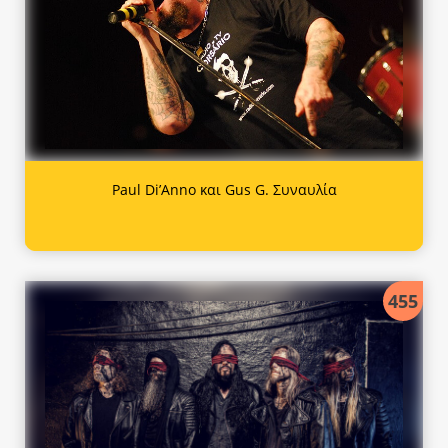
Paul Di’Anno και Gus G. Συναυλία
455