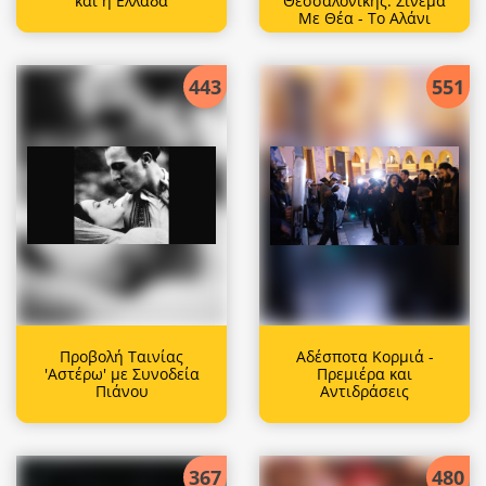
και η Ελλάδα
Θεσσαλονίκης: Σινεμά
Με Θέα - Το Αλάνι
443
551
Προβολή Ταινίας
Αδέσποτα Κορμιά -
'Αστέρω' με Συνοδεία
Πρεμιέρα και
Πιάνου
Αντιδράσεις
367
480