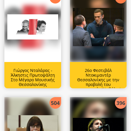
Γιώργος Νταλάρας -
26ο Φεστιβάλ
Άλκηστις Πρωτοψάλτη
Ντοκιμαντέρ
Στο Μέγαρο Μουσικής
Θεσσαλονίκης με την
Θεσσαλονίκης
προβολή του
ντοκιμαντέρ 'Ναβάλνι'
504
396