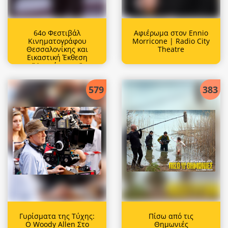
64ο Φεστιβάλ
Αφιέρωμα στον Ennio
Κινηματογράφου
Morricone | Radio City
Θεσσαλονίκης και
Τheatre
Εικαστική Έκθεση
"Φαντάσματα"
579
383
Γυρίσματα της Τύχης:
Πίσω από τις
Ο Woody Allen Στο
Θημωνιές