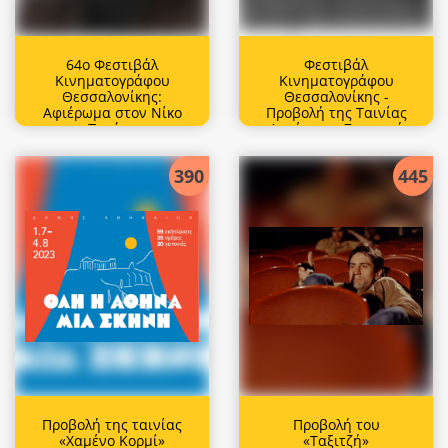
64ο Φεστιβάλ
Φεστιβάλ
Κινηματογράφου
Κινηματογράφου
Θεσσαλονίκης:
Θεσσαλονίκης -
Αφιέρωμα στον Νίκο
Προβολή της Ταινίας
Περάκη
Αστέρω με Ζωντανή
Μουσική και
Επίσκεψη της Μόνικα
390
445
Μπελούτσι
Προβολή της ταινίας
Προβολή του
«Χαμένο Κορμί»
«Ταξιτζή»