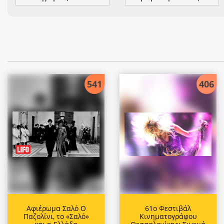
541
406
Αφιέρωμα Σαλό Ο
61ο Φεστιβάλ
Παζολίνι, το «Σαλό»
Κινηματογράφου