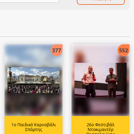
377
552
1ο Παιδικό Καρναβάλι
26ο Φεστιβάλ
Σπάρτης
Ντοκιμαντέρ