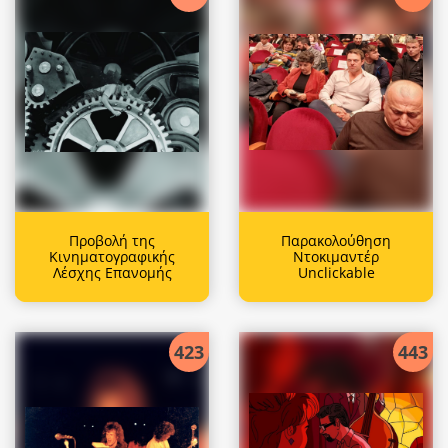
Προβολή της
Παρακολούθηση
Κινηματογραφικής
Ντοκιμαντέρ
Λέσχης Επανομής
Unclickable
423
443