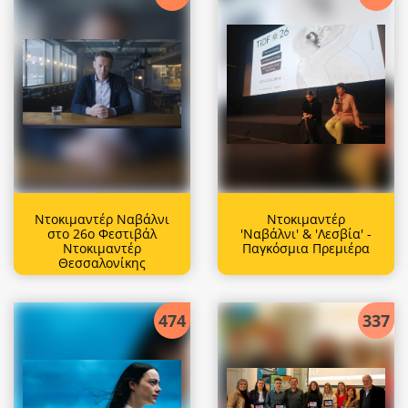
Ντοκιμαντέρ Ναβάλνι
Ντοκιμαντέρ
στο 26ο Φεστιβάλ
'Ναβάλνι' & 'Λεσβία' -
Ντοκιμαντέρ
Παγκόσμια Πρεμιέρα
Θεσσαλονίκης
474
337