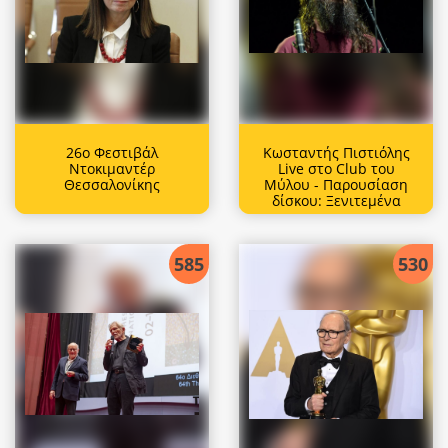
26ο Φεστιβάλ
Κωσταντής Πιστιόλης
Ντοκιμαντέρ
Live στο Club του
Θεσσαλονίκης
Μύλου - Παρουσίαση
δίσκου: Ξενιτεμένα
585
530