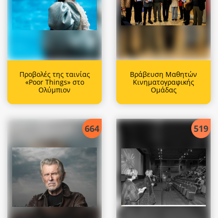
Προβολές της ταινίας
Βράβευση Μαθητών
«Poor Things» στο
Κινηματογραφικής
Ολύμπιον
Ομάδας
664
519