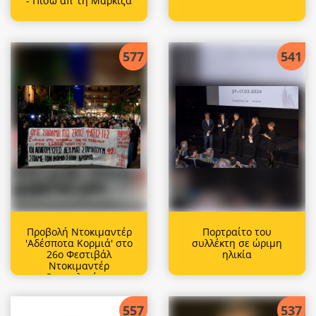
- Πίσω απ’ τη Μαρκίζα
577
541
Προβολή Ντοκιμαντέρ
Πορτραίτο του
'Αδέσποτα Κορμιά' στο
συλλέκτη σε ώριμη
26ο Φεστιβάλ
ηλικία
Ντοκιμαντέρ
Θεσσαλονίκης
557
537