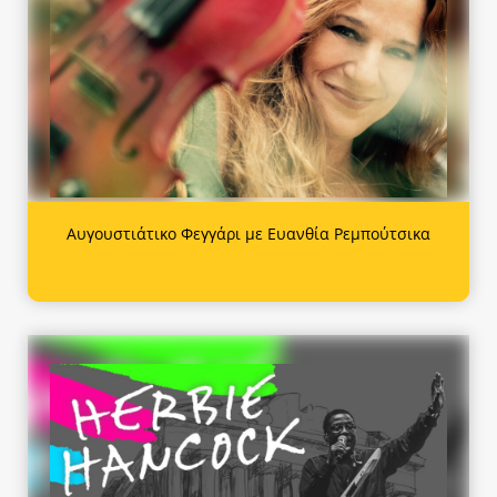
Αυγουστιάτικο Φεγγάρι με Ευανθία Ρεμπούτσικα