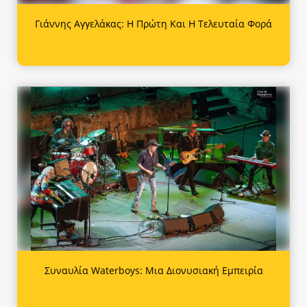
Γιάννης Αγγελάκας: Η Πρώτη Και Η Τελευταία Φορά
Συναυλία Waterboys: Μια Διονυσιακή Εμπειρία