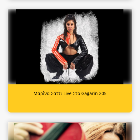
Μαρίνα Σάττι Live Στο Gagarin 205