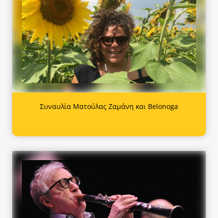
Συναυλία Ματούλας Ζαμάνη και Belonoga