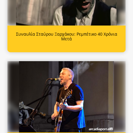
Συναυλία Σταύρου Ξαρχάκου: Ρεμπέτικο 40 Χρόνια
Μετά