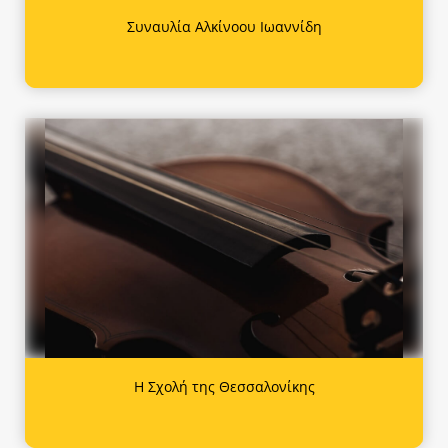
Συναυλία Αλκίνοου Ιωαννίδη
Η Σχολή της Θεσσαλονίκης