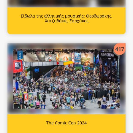
Είδωλα της ελληνικής μουσικής: Θεοδωράκης,
Χατζηδάκις, Ξαρχάκος
417
The Comic Con 2024