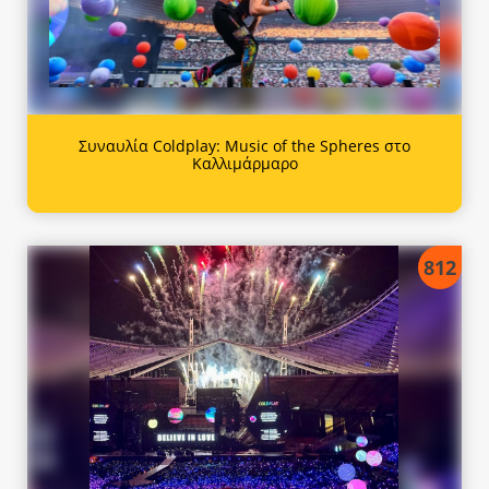
Συναυλία Coldplay: Music of the Spheres στο
Καλλιμάρμαρο
812