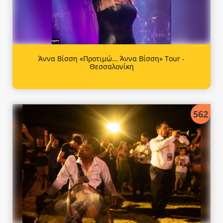
Άννα Βίσση «Προτιμώ... Άννα Βίσση» Tour -
Θεσσαλονίκη
562