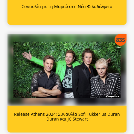
Συναυλία με τη Μαριώ στη Νέα Φιλαδέλφεια
835
Release Athens 2024: Συναυλία Sofi Tukker με Duran
Duran και JC Stewart