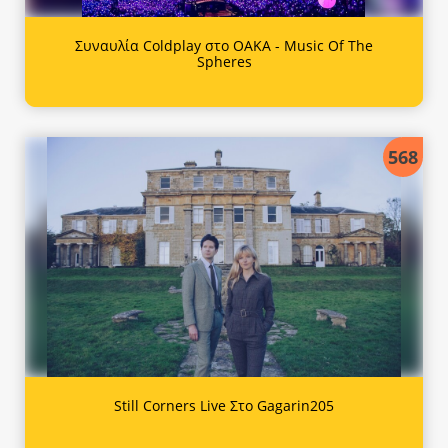
Συναυλία Coldplay στο ΟΑΚΑ - Music Of The
Spheres
568
Still Corners Live Στο Gagarin205