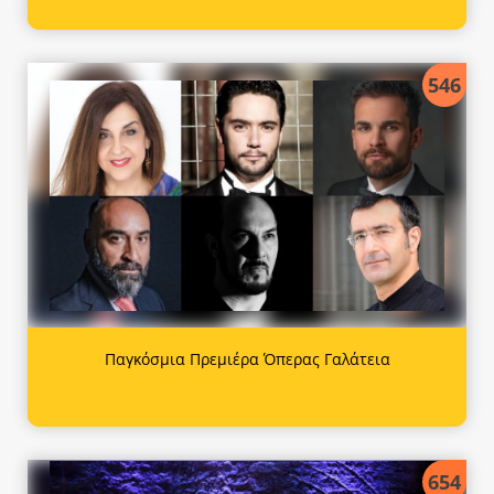
546
Παγκόσμια Πρεμιέρα Όπερας Γαλάτεια
654