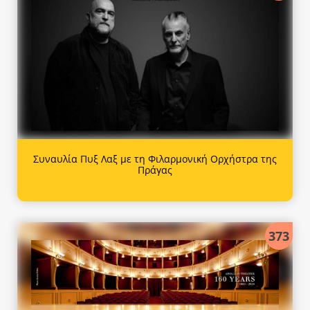
Συναυλία Πυξ Λαξ με τη Φιλαρμονική Ορχήστρα της
Πράγας
373