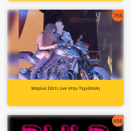
755
Μαρίνα Σάττι Live στην Τεχνόπολη
656