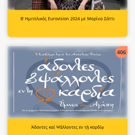
Β’ Ημιτελικός Eurovision 2024 με Μαρίνα Σάττι
406
Άδοντες καί Ψάλλοντες ἐν τῇ καρδίᾳ