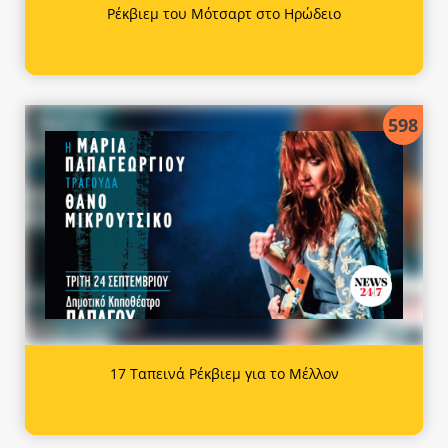
Ρέκβιεμ του Μότσαρτ στο Ηρώδειο
598
17 Ταπεινά Ρέκβιεμ για το Μέλλον