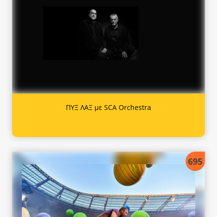
ΠΥΞ ΛΑΞ με SCA Orchestra
695