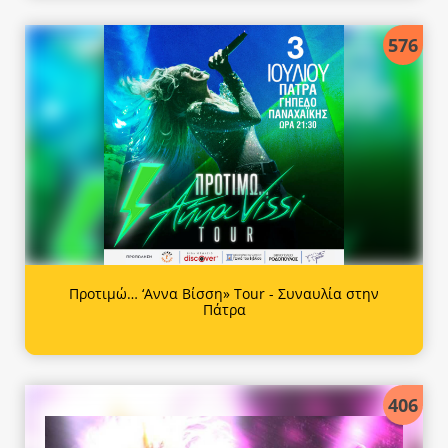
576
Προτιμώ… ‘Αννα Βίσση» Tour - Συναυλία στην
Πάτρα
406