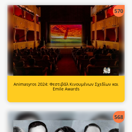
570
Animasyros 2024: Φεστιβάλ Κινουμένων Σχεδίων και
Emile Awards
568