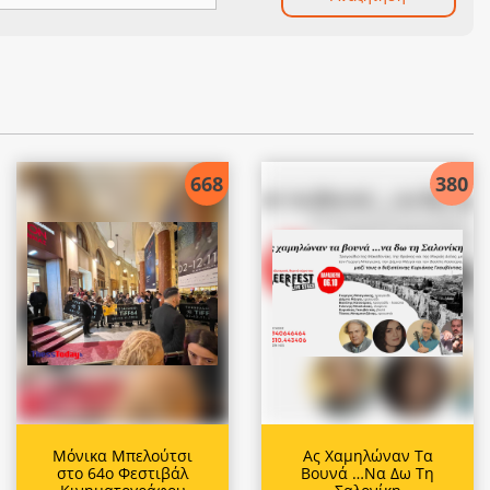
668
380
Μόνικα Μπελούτσι
Ας Χαμηλώναν Τα
στο 64ο Φεστιβάλ
Βουνά …Να Δω Τη