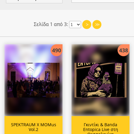
Σελίδα 1 από 3:
>
>>
490
438
SPEKTRAUM X MOMus
Γκιντίκι & Banda
Vol.2
Entopica Live στη