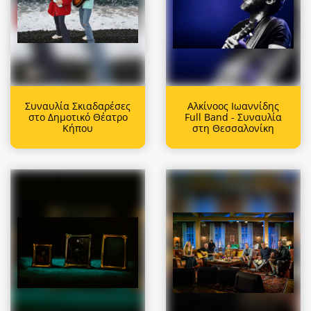
Συναυλία Σκιαδαρέσες
Αλκίνοος Ιωαννίδης
στο Δημοτικό Θέατρο
Full Band - Συναυλία
Κήπου
στη Θεσσαλονίκη