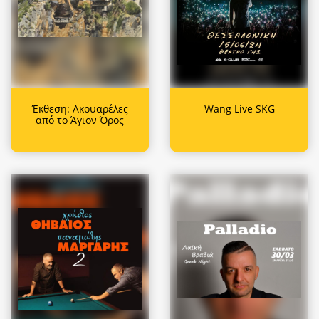
Έκθεση: Ακουαρέλες
Wang Live SKG
από το Άγιον Όρος