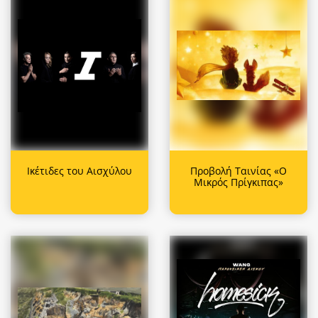
Ικέτιδες του Αισχύλου
Προβολή Ταινίας «Ο
Μικρός Πρίγκιπας»