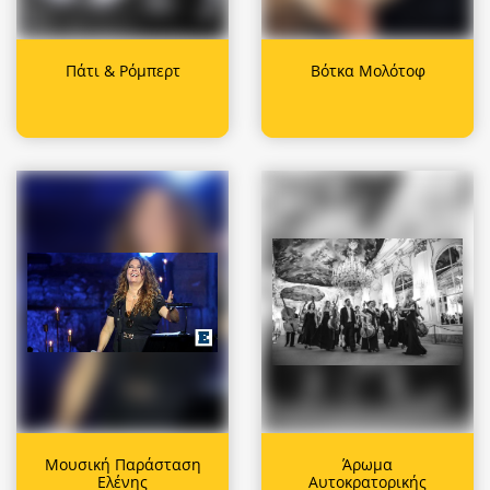
Πάτι & Ρόμπερτ
Βότκα Μολότοφ
Μουσική Παράσταση
Άρωμα
Ελένης
Αυτοκρατορικής