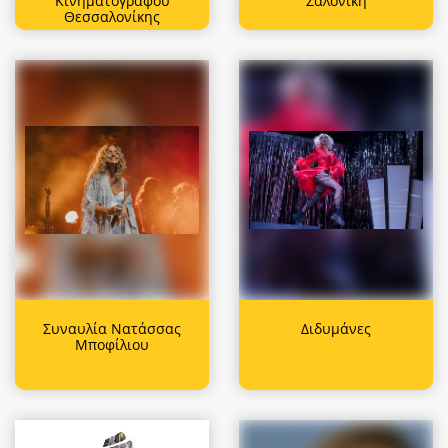
Κινηματογράφου
Σαλονίκη
Θεσσαλονίκης
Συναυλία Νατάσσας
Διδυμάνες
Μποφίλιου