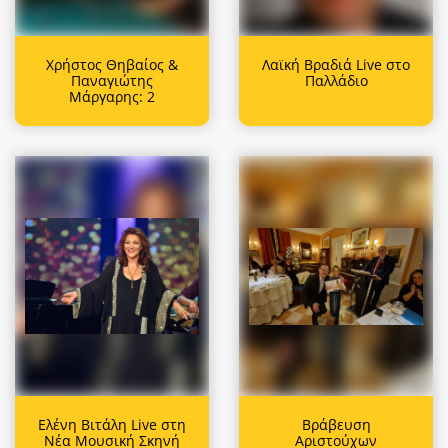
Χρήστος Θηβαίος &
Λαϊκή Βραδιά Live στο
Παναγιώτης
Παλλάδιο
Μάργαρης: 2
Ελένη Βιτάλη Live στη
Βράβευση
Νέα Μουσική Σκηνή
Αριστούχων