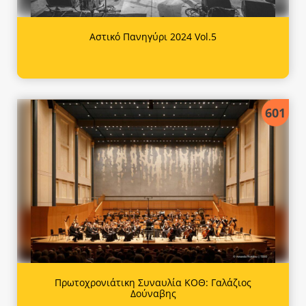
Αστικό Πανηγύρι 2024 Vol.5
601
Πρωτοχρονιάτικη Συναυλία ΚΟΘ: Γαλάζιος
Δούναβης