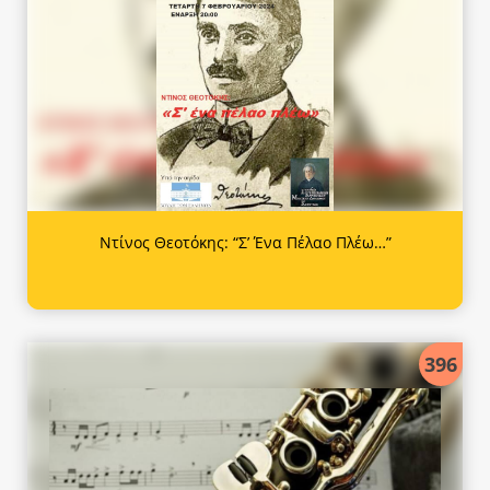
Ντίνος Θεοτόκης: “Σ’ Ένα Πέλαο Πλέω…”
396