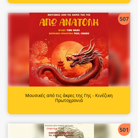
507
Μουσικές από τις άκρες της Γης - Κινέζικη
Πρωτοχρονιά
501