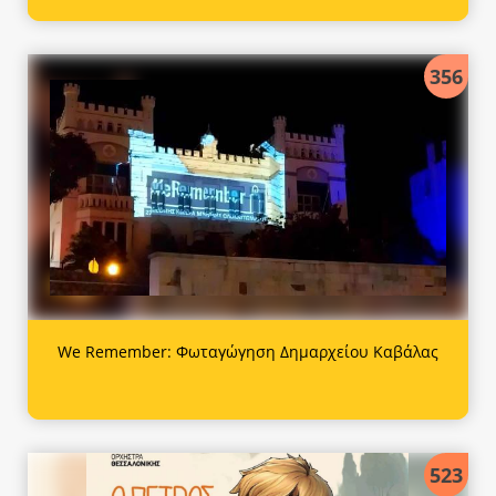
356
We Remember: Φωταγώγηση Δημαρχείου Καβάλας
523