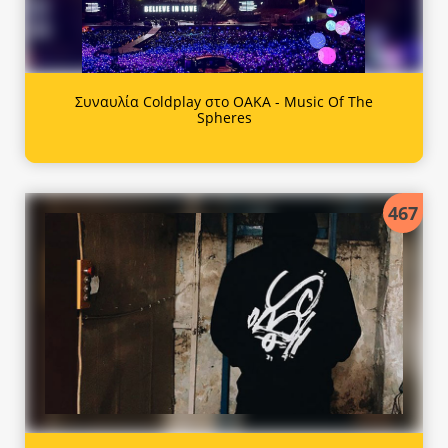
Συναυλία Coldplay στο ΟΑΚΑ - Music Of The
Spheres
467