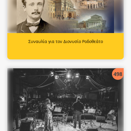
Συναυλία για τον Διονυσίο Ροδοθεάτο
498