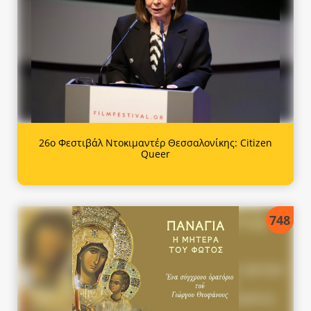
26ο Φεστιβάλ Ντοκιμαντέρ Θεσσαλονίκης: Citizen
Queer
748