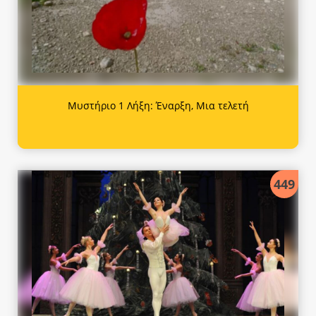
Μυστήριο 1 Λήξη: Έναρξη, Μια τελετή
449