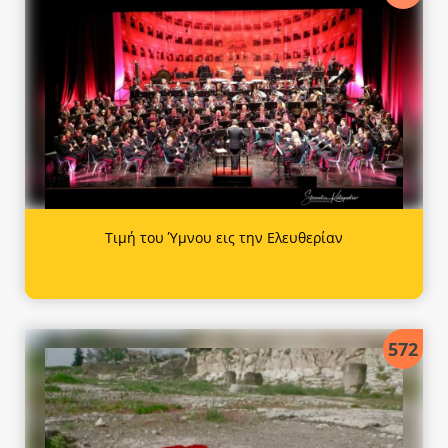
Τιμή του Ύμνου εις την Ελευθερίαν
572