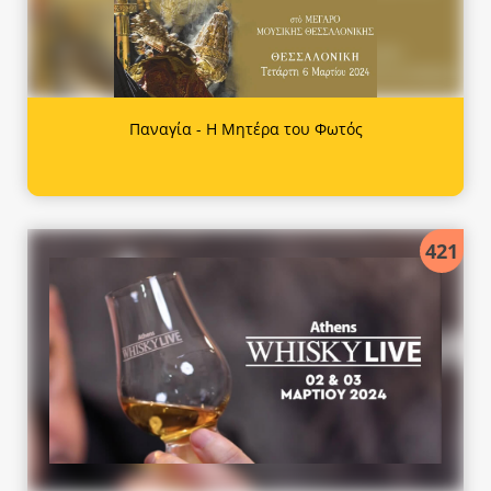
Παναγία - Η Μητέρα του Φωτός
421