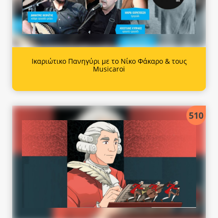
Ικαριώτικο Πανηγύρι με το Νίκο Φάκαρο & τους
Musicaroi
510