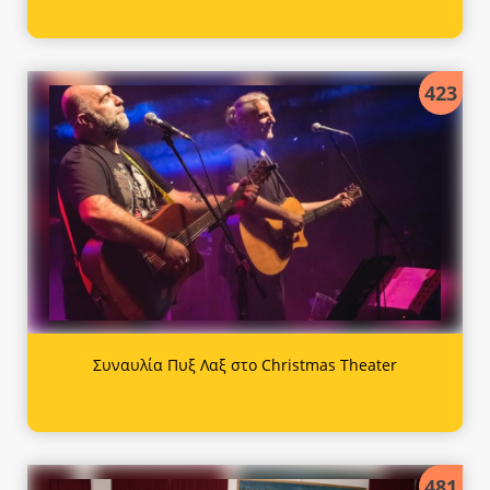
423
Συναυλία Πυξ Λαξ στο Christmas Theater
481