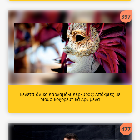
397
Βενετσιάνικο Καρναβάλι Κέρκυρας: Απόκριες με
Μουσικοχορευτικά Δρώμενα
477