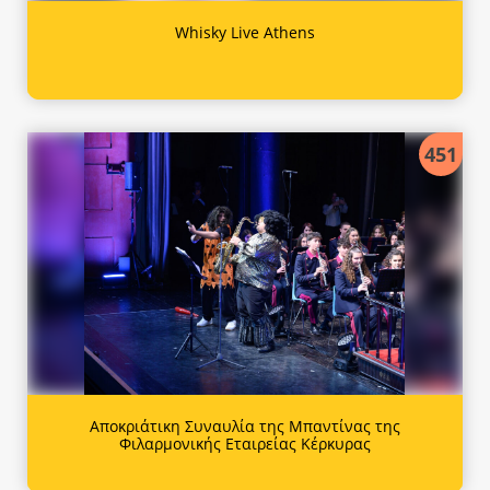
Whisky Live Athens
451
Αποκριάτικη Συναυλία της Μπαντίνας της
Φιλαρμονικής Εταιρείας Κέρκυρας