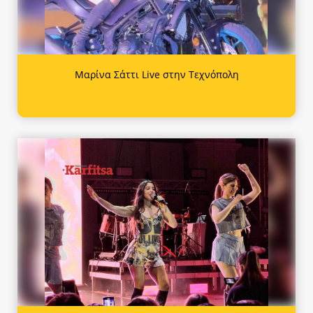
Μαρίνα Σάττι Live στην Τεχνόπολη