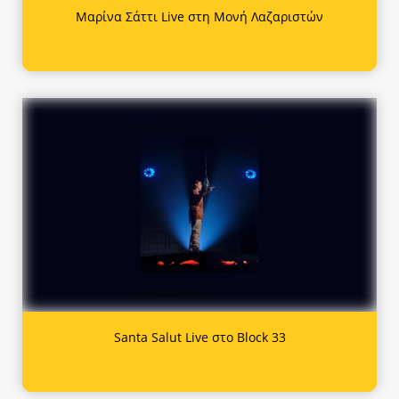
Μαρίνα Σάττι Live στη Μονή Λαζαριστών
Santa Salut Live στο Block 33