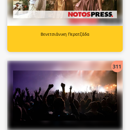
Βενετσιάνικη Περατζάδα
311