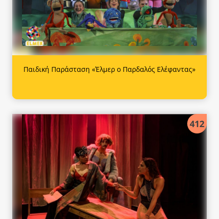
Παιδική Παράσταση «Έλμερ ο Παρδαλός Ελέφαντας»
412