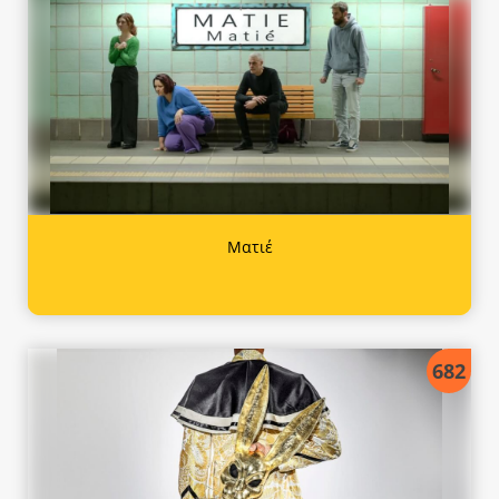
Ματιέ
682