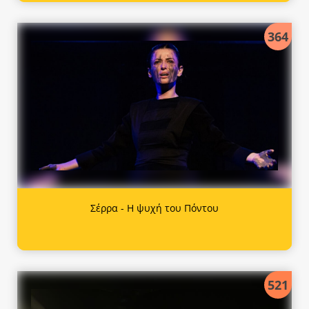
364
Σέρρα - Η ψυχή του Πόντου
521