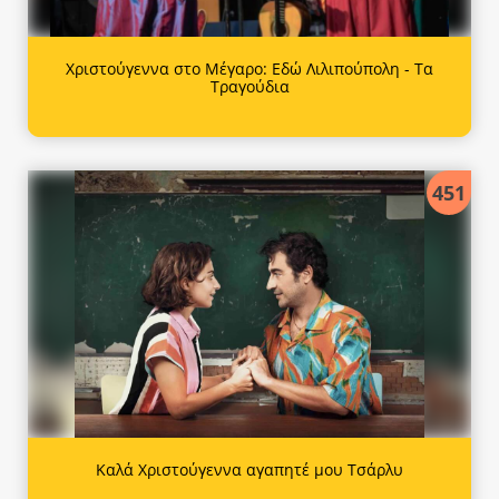
Χριστούγεννα στο Μέγαρο: Εδώ Λιλιπούπολη - Τα
Τραγούδια
451
Καλά Χριστούγεννα αγαπητέ μου Τσάρλυ