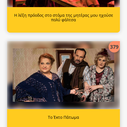
Η λέξη πρόοδος στο στόμα της μητέρας μου ηχούσε
πολύ φάλτσα
379
Το Έκτο Πάτωμα