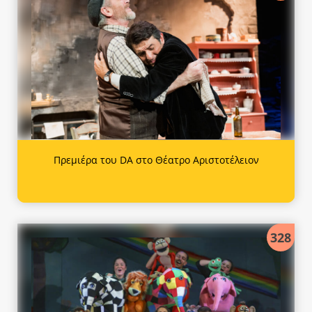
Πρεμιέρα του DA στο Θέατρο Αριστοτέλειον
328