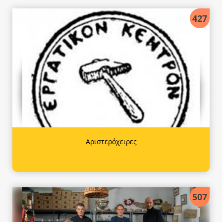
427
Αριστερόχειρες
507