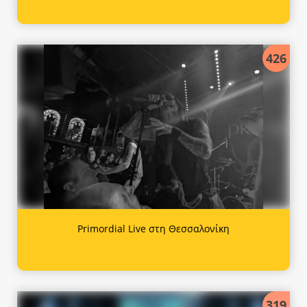
426
Primordial Live στη Θεσσαλονίκη
319