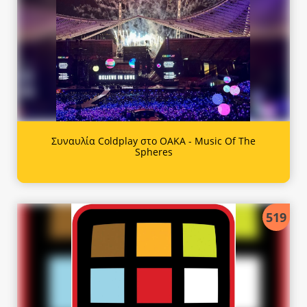
Συναυλία Coldplay στο ΟΑΚΑ - Music Of The
Spheres
519