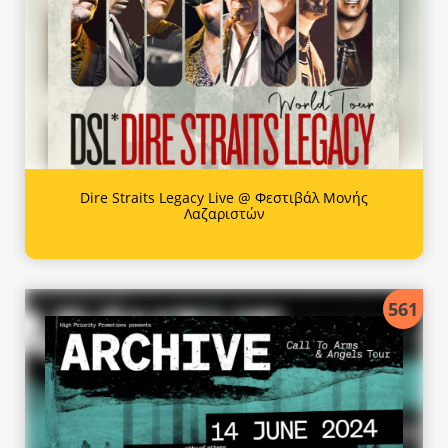
Dire Straits Legacy Live @ Φεστιβάλ Μονής
Λαζαριστών
561