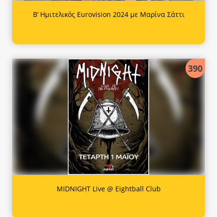
Β’ Ημιτελικός Eurovision 2024 με Μαρίνα Σάττι
390
MIDNIGHT Live @ Eightball Club