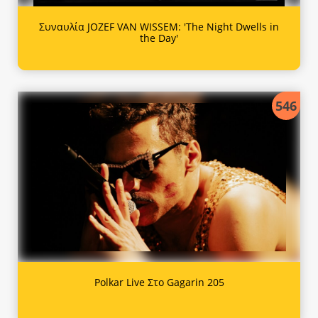
Συναυλία JOZEF VAN WISSEM: 'The Night Dwells in
the Day'
546
Polkar Live Στο Gagarin 205