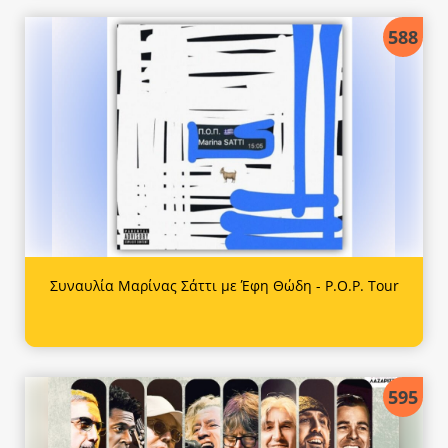
588
Συναυλία Μαρίνας Σάττι με Έφη Θώδη - P.O.P. Tour
595