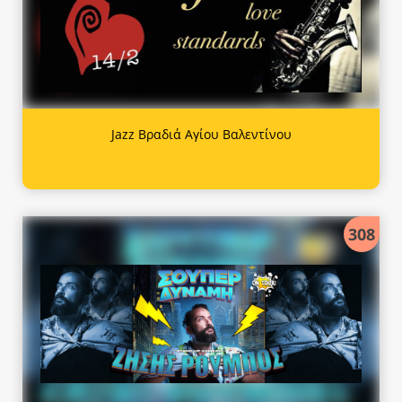
Jazz Βραδιά Αγίου Βαλεντίνου
308