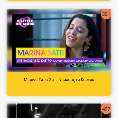
551
Μαρίνα Σάττι Στης Νάουσας το Κάστρο
497