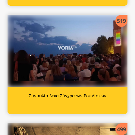
519
Συναυλία Δέκα Σύγχρονων Ροκ Δίσκων
499