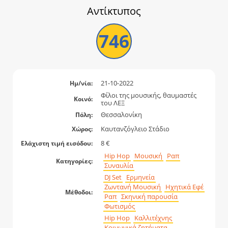
Αντίκτυπος
746
21-10-2022
Ημ/νία:
Φίλοι της μουσικής, θαυμαστές
Κοινό:
του ΛΕΞ
Θεσσαλονίκη
Πόλη:
Καυτανζόγλειο Στάδιο
Χώρος:
8 €
Ελάχιστη τιμή εισόδου:
Hip Hop
Μουσική
Ραπ
Κατηγορίες:
Συναυλία
DJ Set
Ερμηνεία
Ζωντανή Μουσική
Ηχητικά Εφέ
Μέθοδοι:
Ραπ
Σκηνική παρουσία
Φωτισμός
Hip Hop
Καλλιτέχνης
Κοινωνικά ζητήματα