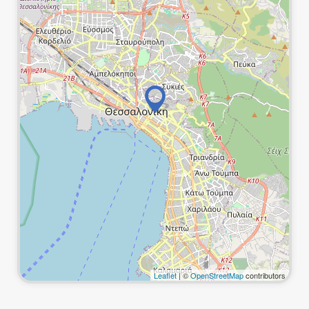
Leaflet
| ©
OpenStreetMap
contributors