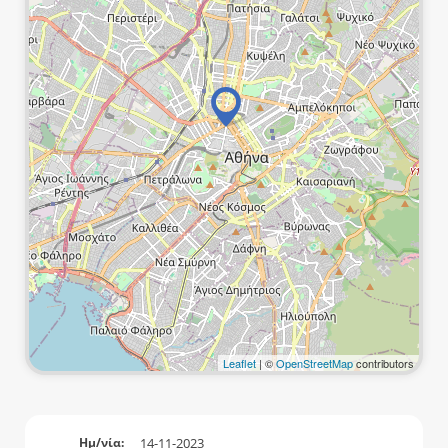
Leaflet
| ©
OpenStreetMap
contributors
14-11-2023
Ημ/νία: