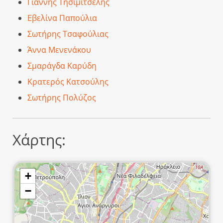
Γιάννης Τησιμιτσέλης
Εβελίνα Παπούλια
Σωτήρης Τσαφούλιας
Άννα Μενενάκου
Σμαράγδα Καρύδη
Κρατερός Κατσούλης
Σωτήρης Πολύζος
Χάρτης:
+
−