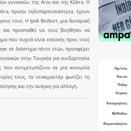
ύο γυναικών, της Arzu και της Kübra. Η
Kübra, πρώην τηλεπαρουσιάστρια, έχουν
ους τους. Η Ipek Bozkurt, μια δυναμική
ς και προσπαθεί να τους βοηθήσει να
μα που συχνά είναι επιεικής προς τους
τηκε σε διάστημα πέντε ετών, προσφέρει
γυναικών στην Τουρκία για ανεξαρτησία
ις που αντιμετωπίζουν σε μια κοινωνία
Ημ/νία:
τορίες τους, το ντοκιμαντέρ φωτίζει τη
Κοινό:
Πόλη:
οίησης και την ανάγκη για αλλαγή.
Χώρος:
Κατηγορίες:
Μέθοδοι:
Θεματολογία: