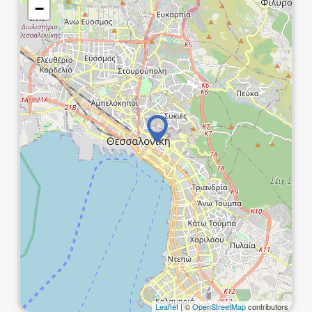
−
Leaflet
| ©
OpenStreetMap
contributors