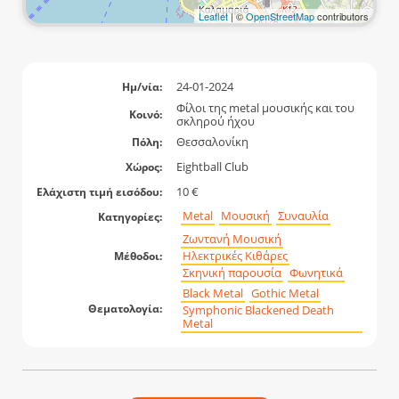
Leaflet
| ©
OpenStreetMap
contributors
24-01-2024
Ημ/νία:
Φίλοι της metal μουσικής και του
Κοινό:
σκληρού ήχου
Θεσσαλονίκη
Πόλη:
Eightball Club
Χώρος:
10 €
Ελάχιστη τιμή εισόδου:
Metal
Μουσική
Συναυλία
Κατηγορίες:
Ζωντανή Μουσική
Ηλεκτρικές Κιθάρες
Μέθοδοι:
Σκηνική παρουσία
Φωνητικά
Black Metal
Gothic Metal
Θεματολογία:
Symphonic Blackened Death
Metal