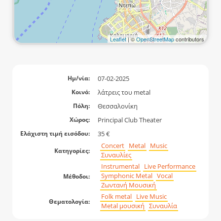
Leaflet
| ©
OpenStreetMap
contributors
07-02-2025
Ημ/νία:
λάτρεις του metal
Κοινό:
Θεσσαλονίκη
Πόλη:
Principal Club Theater
Χώρος:
35 €
Ελάχιστη τιμή εισόδου:
Concert
Metal
Music
Κατηγορίες:
Συναυλίες
Instrumental
Live Performance
Symphonic Metal
Vocal
Μέθοδοι:
Ζωντανή Μουσική
Folk metal
Live Music
Θεματολογία:
Metal μουσική
Συναυλία