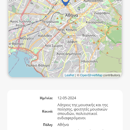
Leaflet
| ©
OpenStreetMap
contributors
12-05-2024
Ημ/νία:
Λάτρεις της μουσικής και της
ποίησης, φοιτητές μουσικών
Κοινό:
σπουδών, πολιτιστικοί
ενδιαφερόμενοι
Αθήνα
Πόλη: