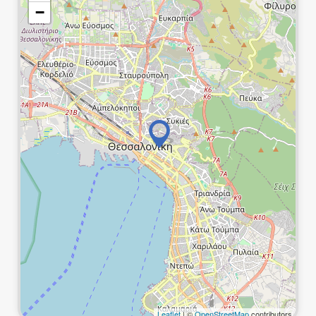
−
Leaflet
| ©
OpenStreetMap
contributors