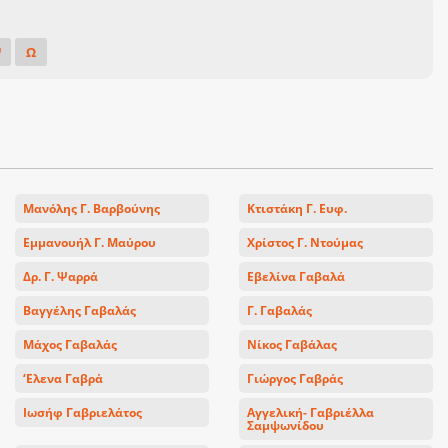
Ψ
Ω
Μανόλης Γ. Βαρβούνης
Κτιστάκη Γ. Ευφ.
Εμμανουήλ Γ. Μαύρου
Χρίστος Γ. Ντούμας
Δρ. Γ. Ψαρρά
Εβελίνα Γαβαλά
Βαγγέλης Γαβαλάς
Γ. Γαβαλάς
Μάχος Γαβαλάς
Νίκος Γαβάλας
‘Ελενα Γαβρά
Γιώργος Γαβράς
Ιωσήφ Γαβριελάτος
Αγγελική- Γαβριέλλα
Σαμψωνίδου