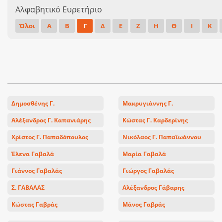
Αλφαβητικό Ευρετήριο
Όλοι
Α
Β
Γ
Δ
Ε
Ζ
Η
Θ
Ι
Κ
Δημοσθένης Γ.
Μακρυγιάννης Γ.
Αλέξανδρος Γ. Καπανιάρης
Κώστας Γ. Καρδερίνης
Χρίστος Γ. Παπαδόπουλος
Νικόλαος Γ. Παπαϊωάννου
Έλενα Γαβαλά
Μαρία Γαβαλά
Γιάννος Γαβαλάς
Γιώργος Γαβαλάς
Σ. ΓΑΒΑΛΑΣ
Αλέξανδρος Γάβαρης
Κώστας Γαβράς
Μάνος Γαβράς