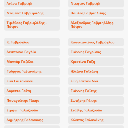
Λιάνα Γαβριήλ
Νικήτας Γαβριήλ
Ντάβιντ Γαβριηλίδης
Παύλος Γαβριηλίδης
Τιμόθεος Γαβριηλίδης –
Αλέξανδρος Γαβριηλίδης-
Πέτριν
Πέτριν
Κ. Γαβρόγλου
Κωνσταντίνος Γαβρόγλου
Δέσποινα Γαγλία
Γιάννης Γαγρίνας
Μαντάμ Γαζέλα
Χριστίνα Γάζη
Γιώργος Γαϊτανάρης
Ηλιάνα Γαϊτάνη
Εύα Γαϊτανίδου
Ζωή Γαϊτανίδου
Λορέττα Γαΐτη
Γιάννης Γαΐτης
Παναγιώτης Γάκης
Σωτήρης Γάκης
Ειρήνη Γαλαζούλα
Στάθης Γαλαζούλα
Δημήτρης Γαλανάκης
Κώστας Γαλανάκης