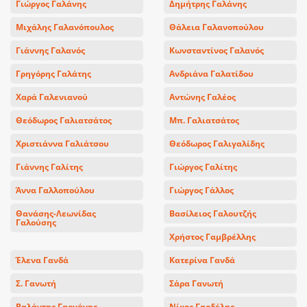
Γιώργος Γαλάνης
Δημήτρης Γαλάνης
Μιχάλης Γαλανόπουλος
Θάλεια Γαλανοπούλου
Γιάννης Γαλανός
Κωνσταντίνος Γαλανός
Γρηγόρης Γαλάτης
Ανδριάνα Γαλατίδου
Χαρά Γαλενιανού
Αντώνης Γαλέος
Θεόδωρος Γαλιατσάτος
Μπ. Γαλιατσάτος
Χριστιάννα Γαλιάτσου
Θεόδωρος Γαλιγαλίδης
Γιάννης Γαλίτης
Γιώργος Γαλίτης
Άννα Γαλλοπούλου
Γιώργος Γάλλος
Θανάσης-Λεωνίδας
Βασίλειος Γαλουτζής
Γαλούσης
Χρήστος Γαμβρέλλης
Έλενα Γανδά
Κατερίνα Γανδά
Σ. Γανωτή
Σάρα Γανωτή
Βαλάντης Γαργάνης
Νίκος Γαρδέλης