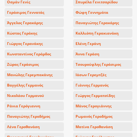
Οσμάν Γενίς
Σπυρέλα Γενιτσαρίδου
Γεράσιμος Γεννατάς
Φώφη Γεννημάτα
Άγγελος Γερακάρης
Παναγιώτης Γερακάρης
Κώστας Γεράκης
Καλλιόπη Γερακιανάκη
Γιώργος Γερανάκης
Ελένη Γεράνη
Κωνσταντίνος Γεράρδος
Άννα Γεράση
Ζώρας Γεράσιμος
Τσουρούφλης Γεράσιμος
Μανώλης Γερεμπακάνης
Ιάσων Γερεμτζές
Βαγγέλης Γερμανός
Γιάννης Γερμανός
Νικολάου Γερμανού
Γιώργος Γερματσίδης
Ράνια Γερόγιαννη
Μάνος Γερογιάννης
Παναγιώτης Γεροδήμος
Ρωμανός Γεροδήμος
Λένα Γεροθανάση
Ματίνα Γεροθανάση