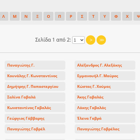
Λ
Μ
Ν
Ξ
Ο
Π
Ρ
Σ
Τ
Υ
Φ
Χ
Σελίδα 1 από 2:
>
>>
Παναγιώτης Γ.
Αλέξανδρος Γ. Αλεξάκης
Κουνάλης Γ. Κωνσταντίνος
Εμμανουήλ Γ. Μαύρος
Δημήτρης Γ. Παπαστεργίου
Κώστας Γ. Χούμας
Σαλίνα Γαβαλά
Άκης Γαβαλάς
Κωνσταντίνος Γαβαλάς
Λάκης Γαβαλάς
Γεώργιος Γάββαρης
Έλενα Γαβρά
Παναγιώτης Γαβρέλ
Παναγιώτης Γαβρέλας