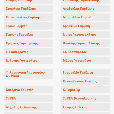
Σταμάτης Γαρδέλης
Αγαθοκλής Γαρδίκης
Κωνσταντίνος Γαρίνης
Μαριαλένα Γαριού
Τζόλυ Γαρμπή
Χρηστίνα Γαρμπή
Γιάννης Γαρνέλης
Νίκος Γαρουφαλάκης
Χρήστος Γαρταγάνης
Βασίλης Γαρυφαλλάκης
Σ. Γασπαράτος
Στ. Γασπαράτος
Ιωάννης Γαστεράτος
Μάνος Γαστεράτος
Φιλαρμονική Γαστουρίου
Ευαγγελία Γατζωτή
Ομόνοια
Θρασύβουλος Γατσιος
Κατερίνα Γεβετζή
Κ. Γεβετζής
7ο ΓΕΛ
7ο ΓΕΛ Θεσσαλονίκης
Μιχάλης Γελασάκης
Σπύρος Γελέκας