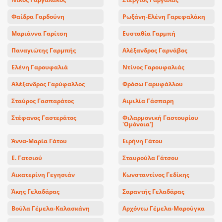
Φαίδρα Γαρδούνη
Ρωξάνη-Ελένη Γαρεφαλάκη
Μαριάννα Γαρίτση
Ευσταθία Γαρμπή
Παναγιώτης Γαρμπής
Αλέξανδρος Γαρνάβος
Ελένη Γαρουφαλιά
Ντίνος Γαρουφαλιάς
Αλέξανδρος Γαρύφαλλος
Φρόσω Γαρυφάλλου
Σταύρος Γασπαράτος
Αιμιλία Γάσπαρη
Στέφανος Γαστεράτος
Φιλαρμονική Γαστουρίου
'Ομόνοια']
Άννα-Μαρία Γάτου
Ειρήνη Γάτου
Ε. Γατσιού
Σταυρούλα Γάτσου
Αικατερίνη Γεγησιάν
Κωνσταντίνος Γεδίκης
Άκης Γελαδάρας
Σαραντής Γελαδάρας
Βούλα Γέμελα-Καλασκάνη
Αρχόντω Γέμελα-Μαρούγκα