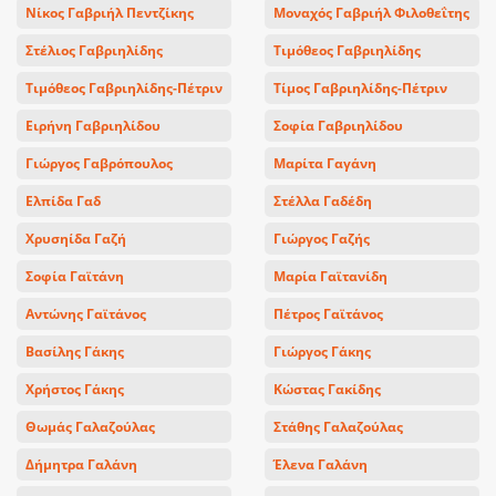
Νίκος Γαβριήλ Πεντζίκης
Μοναχός Γαβριήλ Φιλοθεΐτης
Στέλιος Γαβριηλίδης
Τιμόθεος Γαβριηλίδης
Τιμόθεος Γαβριηλίδης-Πέτριν
Τίμος Γαβριηλίδης-Πέτριν
Ειρήνη Γαβριηλίδου
Σοφία Γαβριηλίδου
Γιώργος Γαβρόπουλος
Μαρίτα Γαγάνη
Ελπίδα Γαδ
Στέλλα Γαδέδη
Χρυσηίδα Γαζή
Γιώργος Γαζής
Σοφία Γαϊτάνη
Μαρία Γαϊτανίδη
Αντώνης Γαϊτάνος
Πέτρος Γαϊτάνος
Βασίλης Γάκης
Γιώργος Γάκης
Χρήστος Γάκης
Κώστας Γακίδης
Θωμάς Γαλαζούλας
Στάθης Γαλαζούλας
Δήμητρα Γαλάνη
Έλενα Γαλάνη