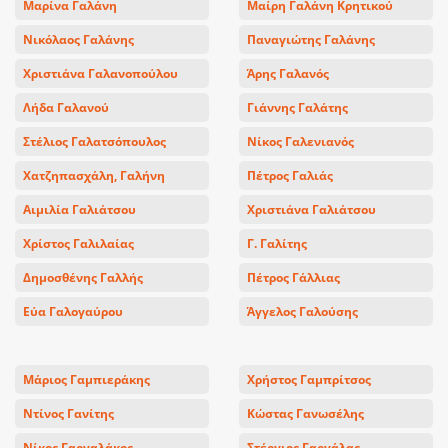
Μαρίνα Γαλάνη
Μαίρη Γαλάνη Κρητικού
Νικόλαος Γαλάνης
Παναγιώτης Γαλάνης
Χριστιάνα Γαλανοπούλου
Άρης Γαλανός
Λήδα Γαλανού
Γιάννης Γαλάτης
Στέλιος Γαλατσόπουλος
Νίκος Γαλενιανός
Χατζηπασχάλη, Γαλήνη
Πέτρος Γαλιάς
Αιμιλία Γαλιάτσου
Χριστιάνα Γαλιάτσου
Χρίστος Γαλιλαίας
Γ. Γαλίτης
Δημοσθένης Γαλλής
Πέτρος Γάλλιας
Εύα Γαλογαύρου
Άγγελος Γαλούσης
Μάριος Γαμπιεράκης
Χρήστος Γαμπρίτσος
Ντίνος Γανίτης
Κώστας Γανωσέλης
Νίκος Γαργαλάκος
Στέργιος Γαργάλας