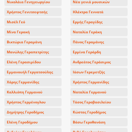
Νικολάια Γενηγεωργίου
Νέα γενιά μουσικών
Χρήστος Γενιτσεφτσής
Ηλέκτρα Γεννατά
Μισέλ Γεό
Ερμής Γεραγίδης
Μίνα Γερακή
Ναταλία Γεράκη
Βικτώρια Γεραμάνη
Πάνος Γεραμάνης
Μανώλης Γεραπετρίτης
Ερμίνα Γεράρδη
Ελένη Γερασιμίδου
Ανδρεάτος Γεράσιμος
Εμμανουήλ Γεργατσούλης
Ιάσων Γερεμετζής
Χάρης Γερμανίδης
Χρήστος Γερμανίδης
Καλλιόπη Γερμανού
Ναταλία Γερμανού
Χρήστος Γερμένογλου
Τάσος Γεροβασιλείου
Δημήτρης Γεροδήμος
Κώστας Γεροδήμος
Ελένη Γεροδήμου
Βάσω Γεροθανάση