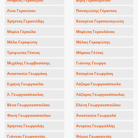
Ανδρέας Γερολέμου
Βιβή Γερολυμάτου
Λίνα Γερονίκου
Παναγιώτης Γέροντας
Χρήστος Γεροντίδης
Κατερίνα Γεροπαναγιώτη
Μαρία Γέρουλα
Μαρίνος Γερουλάνος
Μέλα Γεροφώτη
Μέλας Γεροφώτης
Τρύφωνας Γέσιος
Μάρκος Γέττος
Μιχάλης Γεωρβασάκης
Γιάννης Γεωργα
Αναστασία Γεωργάκη
Κατερίνα Γεωργάκη
Ειρήνη Γεωργακίλα
Λάζαρο Γεωργακόπουλο
Λ. Γεωργακόπουλος
Λάζαρος Γεωργακόπουλος
Βένα Γεωργακοπούλου
Ελένη Γεωργακοπούλου
Φανή Γεωργακοπούλου
Αναστασία Γεωργαλά
Χρήστος Γεωργαλής
Αντρέας Γεωργαλλής
Γιάννης Γεωργαντάς
Θέμης Γεωργαντάς