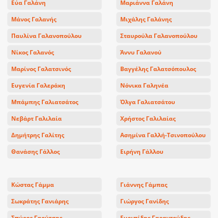
Εύα Γαλάνη
Μαριάννα Γαλάνη
Μάνος Γαλανής
Μιχάλης Γαλάνης
Παυλίνα Γαλανοπούλου
Σταυρούλα Γαλανοπούλου
Νίκος Γαλανός
Άννυ Γαλανού
Μαρίνος Γαλατσινός
Βαγγέλης Γαλατσόπουλος
Ευγενία Γαλεράκη
Νόνικα Γαληνέα
Μπάμπης Γαλιατσάτος
Όλγα Γαλιατσάτου
Νεβάρτ Γαλιλαία
Χρήστος Γαλιλαίας
Δημήτρης Γαλίτης
Ασημίνα Γαλλή-Τσινοπούλου
Θανάσης Γάλλος
Ειρήνη Γάλλου
Κώστας Γάμμα
Γιάννης Γάμπας
Σωκράτης Γανιάρης
Γιώργος Γανίδης
Σπύρος Γαούτσης
Ευριπίδης Γαραντούδης