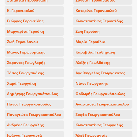
Σταματία Γεροθανάση
Σύνθια Γεροθανασίου
Κ. Γερονικολού
Κατερίνα Γερονικολού
Γιώργος Γεροντίδης
Κωνσταντίνος Γεροντίδης
Μαργαρίτα Γερούκη
Ζωή Γερούκη
Ζωή Γερουλάνου
Μαρία Γερούλια
Μάνος Γερωνυμάκης
Καραβίδα Γεσθημανή
Σαράντος Γεωγλερής
Αλέξης Γεωλδάσης
Τάσος Γεωργακάκης
Αγαθάγγελος Γεωργακάτος
Χαρά Γεωργάκη
Νίκος Γεωργάκης
Δημήτρης Γεωργακόπουλος
Θοδωρής Γεωργακόπουλος
Πάνος Γεωργακόπουλος
Αναστασία Γεωργακοπούλου
Παναγιώτα Γεωργακοπούλου
Σοφία Γεωργακοπούλου
Ανδρέας Γεωργαλής
Κωνσταντίνος Γεωργαλής
Ιωάννα Γεωργαντά
Άλεξ Γεωργαντάς