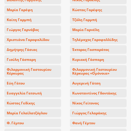
Μαρία Γαρέφη
Κώστας Γαρέφης
Καίτη Γαρμπή
Τζόλη Γαρμπή
Γιώργος Γαρνάβος
Μαρία Γαρνέλη
Χριστιάνα Γαροφαλίδου
Τηλέμαχος Γαροφαλλίδης
Δημήτρης Γάσιας
Έκτορας Γασπαράτος
Γιούλη Γάσπαρη
Κυριακή Γάσπαρη
Φιλαρμονική Γαστουρίου
Φιλαρμονική Γαστουρίου
Κέρκυρας
Κέρκυρας «Ομόνοια»
Εύη Γάτου
Αυγερινή Γάτση
Ευαγγελία Γατσωτή
Κωνσταντίνος Γδοντάκης
Κώστας Γεδίκης
Νίκος Γείτονας
Μαρία Γελαϊλατζόγλου
Γιώργος Γελαράκης
Φ. Γέμτου
Φανή Γέμτου