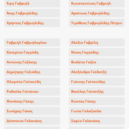
Έφη Γαβριήλ
Κωνσταντίνος Γαβριήλ
Άκης Γαβριηλίδης
Αρσένιος Γαβριηλίδης
Χρήστος Γαβριηλίδης
Τιμόθεος Γαβριηλίδης Πέτριν
Γαβριήλ Γαβριήλογλου
Αλεξία Γαβρίλη
Κατερίνα Γαγγάδη
Νίκος Γαγγάδης
Αντώνης Γαζάκης
Βιολέτα Γαζέα
Δημήτρης Γαζιάδης
Αλεξάνδρα Γαϊδατζή
Ολυμπία Γαϊτανίδη
Γιάννης Γαϊτανίδης
Ροδούλα Γαϊτάνου
Βασίλης Γαϊτατζής
Θανάσης Γάκης
Κώστας Γάκης
Σωτήρης Γάκος
Γιώτα Γαλαζούλα
Δέσποινα Γαλανάκη
Σοφία Γαλανάκη