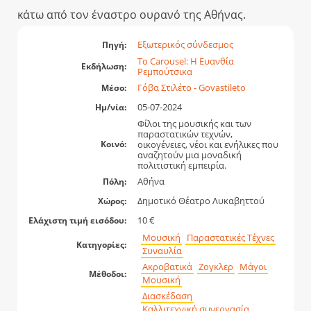
κάτω από τον έναστρο ουρανό της Αθήνας.
Εξωτερικός σύνδεσμος
Πηγή:
Το Carousel: Η Ευανθία
Εκδήλωση:
Ρεμπούτσικα
Γόβα Στιλέτο - Govastileto
Μέσο:
05-07-2024
Ημ/νία:
Φίλοι της μουσικής και των
παραστατικών τεχνών,
οικογένειες, νέοι και ενήλικες που
Κοινό:
αναζητούν μια μοναδική
πολιτιστική εμπειρία.
Αθήνα
Πόλη:
Δημοτικό Θέατρο Λυκαβηττού
Χώρος:
10 €
Ελάχιστη τιμή εισόδου:
Μουσική
Παραστατικές Τέχνες
Κατηγορίες:
Συναυλία
Ακροβατικά
Ζογκλερ
Μάγοι
Μέθοδοι:
Μουσική
Διασκέδαση
Καλλιτεχνική συνεργασία