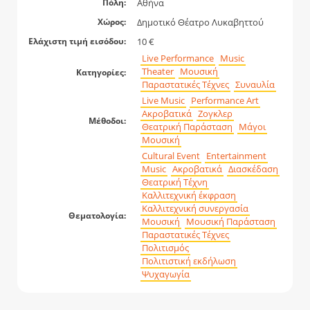
Αθήνα
Πόλη:
Δημοτικό Θέατρο Λυκαβηττού
Χώρος:
10 €
Ελάχιστη τιμή εισόδου:
Live Performance
Music
Theater
Μουσική
Κατηγορίες:
Παραστατικές Τέχνες
Συναυλία
Live Music
Performance Art
Ακροβατικά
Ζογκλερ
Μέθοδοι:
Θεατρική Παράσταση
Μάγοι
Μουσική
Cultural Event
Entertainment
Music
Ακροβατικά
Διασκέδαση
Θεατρική Τέχνη
Καλλιτεχνική έκφραση
Καλλιτεχνική συνεργασία
Θεματολογία:
Μουσική
Μουσική Παράσταση
Παραστατικές Τέχνες
Πολιτισμός
Πολιτιστική εκδήλωση
Ψυχαγωγία