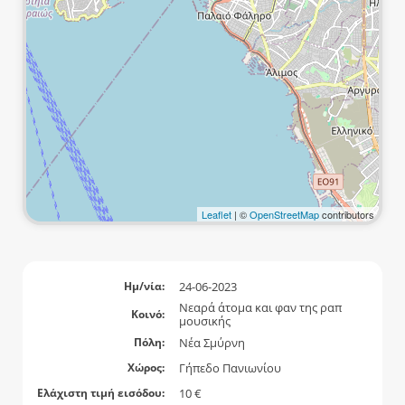
Leaflet
| ©
OpenStreetMap
contributors
24-06-2023
Ημ/νία:
Νεαρά άτομα και φαν της ραπ
Κοινό:
μουσικής
Νέα Σμύρνη
Πόλη:
Γήπεδο Πανιωνίου
Χώρος:
10 €
Ελάχιστη τιμή εισόδου: