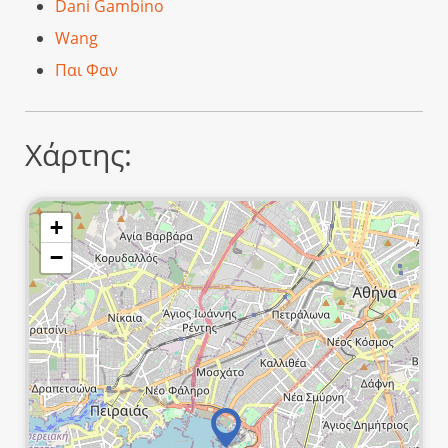
Dani Gambino
Wang
Παι Φαν
Χάρτης:
+
−