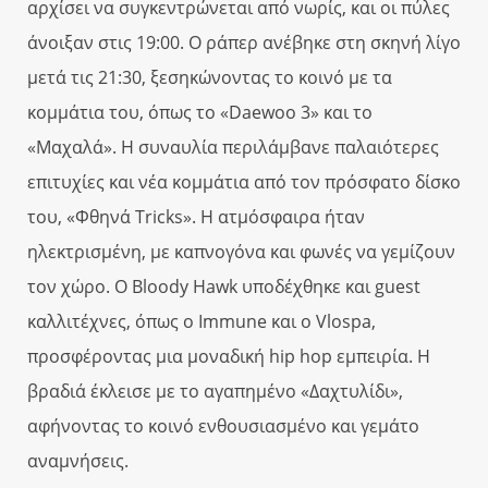
αρχίσει να συγκεντρώνεται από νωρίς, και οι πύλες
άνοιξαν στις 19:00. Ο ράπερ ανέβηκε στη σκηνή λίγο
μετά τις 21:30, ξεσηκώνοντας το κοινό με τα
κομμάτια του, όπως το «Daewoo 3» και το
«Μαχαλά». Η συναυλία περιλάμβανε παλαιότερες
επιτυχίες και νέα κομμάτια από τον πρόσφατο δίσκο
του, «Φθηνά Tricks». Η ατμόσφαιρα ήταν
ηλεκτρισμένη, με καπνογόνα και φωνές να γεμίζουν
τον χώρο. Ο Bloody Hawk υποδέχθηκε και guest
καλλιτέχνες, όπως ο Immune και ο Vlospa,
προσφέροντας μια μοναδική hip hop εμπειρία. Η
βραδιά έκλεισε με το αγαπημένο «Δαχτυλίδι»,
αφήνοντας το κοινό ενθουσιασμένο και γεμάτο
αναμνήσεις.