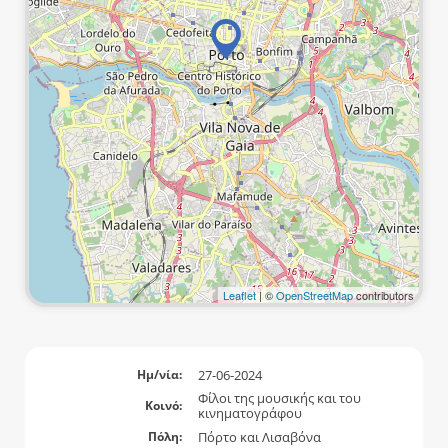
Leaflet
| ©
OpenStreetMap
contributors
27-06-2024
Ημ/νία:
Φίλοι της μουσικής και του
Κοινό:
κινηματογράφου
Πόρτο και Λισαβόνα
Πόλη: