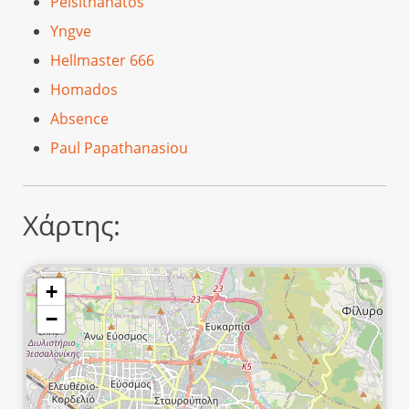
Peisithanatos
Yngve
Hellmaster 666
Homados
Absence
Paul Papathanasiou
Χάρτης:
+
−