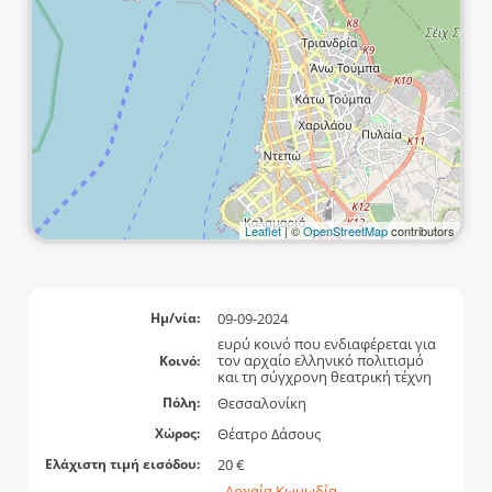
Leaflet
| ©
OpenStreetMap
contributors
09-09-2024
Ημ/νία:
ευρύ κοινό που ενδιαφέρεται για
τον αρχαίο ελληνικό πολιτισμό
Κοινό:
και τη σύγχρονη θεατρική τέχνη
Θεσσαλονίκη
Πόλη:
Θέατρο Δάσους
Χώρος:
20 €
Ελάχιστη τιμή εισόδου:
Αρχαία Κωμωδία