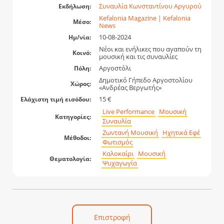
Συναυλία Κωνσταντίνου Αργυρού
Εκδήλωση:
Kefalonia Magazine | Kefalonia
Μέσο:
News
10-08-2024
Ημ/νία:
Νέοι και ενήλικες που αγαπούν τη
Κοινό:
μουσική και τις συναυλίες
Αργοστόλι
Πόλη:
Δημοτικό Γήπεδο Αργοστολίου
Χώρος:
«Ανδρέας Βεργωτής»
15 €
Ελάχιστη τιμή εισόδου:
Live Performance
Μουσική
Κατηγορίες:
Συναυλία
Ζωντανή Μουσική
Ηχητικά Εφέ
Μέθοδοι:
Φωτισμός
Καλοκαίρι
Μουσική
Θεματολογία:
Ψυχαγωγία
Επιστροφή