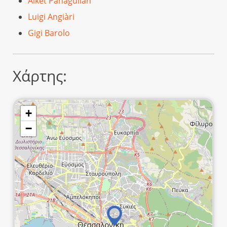
Alkèt Panaguliáh
Luigi Angiàri
Gigi Barolo
Χάρτης:
+
−