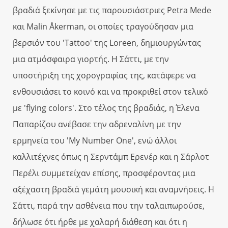
βραδιά ξεκίνησε με τις παρουσιάστριες Petra Mede
και Malin Åkerman, οι οποίες τραγούδησαν μια
βερσιόν του 'Tattoo' της Loreen, δημιουργώντας
μια ατμόσφαιρα γιορτής. Η Σάττι, με την
υποστήριξη της χορογραφίας της, κατάφερε να
ενθουσιάσει το κοινό και να προκριθεί στον τελικό
με 'flying colors'. Στο τέλος της βραδιάς, η Έλενα
Παπαρίζου ανέβασε την αδρεναλίνη με την
ερμηνεία του 'My Number One', ενώ άλλοι
καλλιτέχνες όπως η Σερντάμπ Ερενέρ και η Σάρλοτ
Περέλι συμμετείχαν επίσης, προσφέροντας μια
αξέχαστη βραδιά γεμάτη μουσική και αναμνήσεις. Η
Σάττι, παρά την ασθένεια που την ταλαιπωρούσε,
δήλωσε ότι ήρθε με χαλαρή διάθεση και ότι η