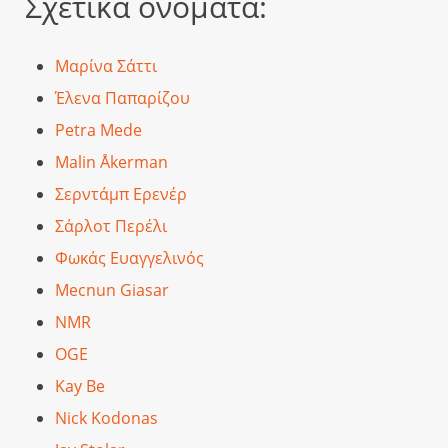
Σχετικά ονόματα:
Μαρίνα Σάττι
Έλενα Παπαρίζου
Petra Mede
Malin Åkerman
Σερντάμπ Ερενέρ
Σάρλοτ Περέλι
Φωκάς Ευαγγελινός
Mecnun Giasar
NMR
OGE
Kay Be
Nick Kodonas