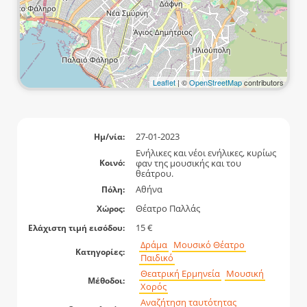
Leaflet
| ©
OpenStreetMap
contributors
27-01-2023
Ημ/νία:
Ενήλικες και νέοι ενήλικες, κυρίως
φαν της μουσικής και του
Κοινό:
θεάτρου.
Αθήνα
Πόλη:
Θέατρο Παλλάς
Χώρος:
15 €
Ελάχιστη τιμή εισόδου:
Δράμα
Μουσικό Θέατρο
Κατηγορίες:
Παιδικό
Θεατρική Ερμηνεία
Μουσική
Μέθοδοι:
Χορός
Αναζήτηση ταυτότητας