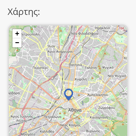
Χάρτης:
+
−